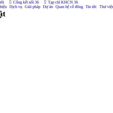
tôi
Cổng kết nối 36
Tạp chí KHCN 36
thiệu
Dịch vụ
Giải pháp
Dự án
Quan hệ cổ đông
Tin tức
Thư việ
ật