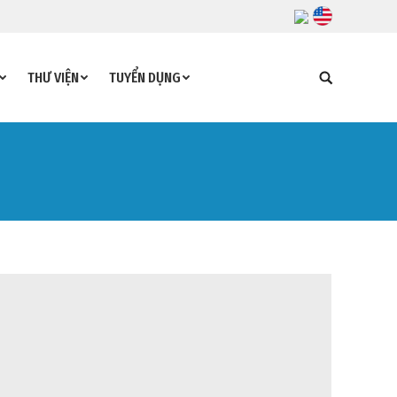
THƯ VIỆN
TUYỂN DỤNG
Search: