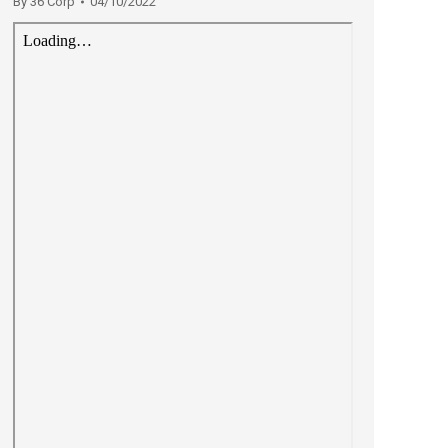
By
36 Corp
04/10/2022