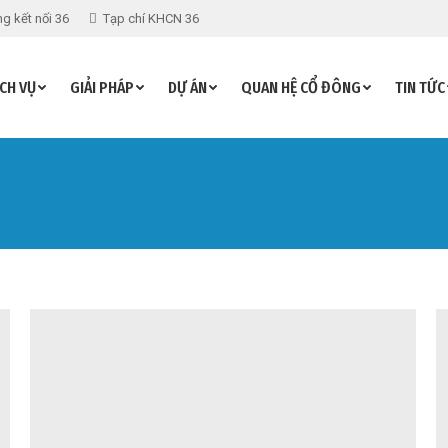
g kết nối 36
Tạp chí KHCN 36
CH VỤ
GIẢI PHÁP
DỰ ÁN
QUAN HỆ CỔ ĐÔNG
TIN TỨC