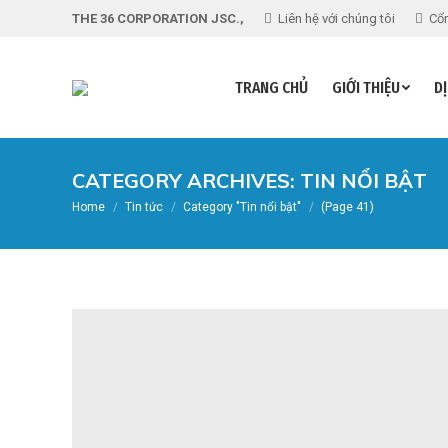
THE 36 CORPORATION JSC.,
Liên hệ với chúng tôi
Cổn
TRANG CHỦ
GIỚI THIỆU
DỊ
CATEGORY ARCHIVES:
TIN NỔI BẬT
You are here:
Home
Tin tức
Category "Tin nổi bật"
(Page 41)