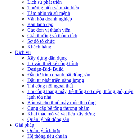
Lịch sử phát triển
Thương hiệu và nhãn hiệu
Tầm nhìn và sứ mệnh
Văn hóa doanh nghiệp
Ban lãnh đạo
Các đơn vị thành viên
Giải thưởng và thành tích
Sơ đồ tổ chức
Khách hàng
Dịch vụ
Xây dựng dân dụng
Tư vấn thiết kế công trình
Design-Bid- Build
Đầu tư kinh doanh bất động sản
Đầu tư phát triển năng lượng
Thi công nội ngoại thất
Thi công thang máy, hệ thống cơ điện, thông gió, điện
lạnh tòa nhà
Bán và cho thuê máy móc thi công
Cung cấp bê tông thương phẩm
Khai thác mỏ và vật liệu xây dựng
Quản lý bất động sản
Giải pháp
Quản lý tích hợp
Hệ thống tiêu chuẩn