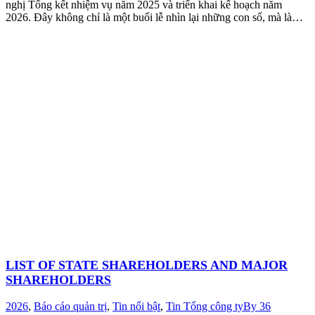
nghị Tổng kết nhiệm vụ năm 2025 và triển khai kế hoạch năm
2026. Đây không chỉ là một buổi lễ nhìn lại những con số, mà là…
LIST OF STATE SHAREHOLDERS AND MAJOR
SHAREHOLDERS
2026
,
Báo cáo quản trị
,
Tin nổi bật
,
Tin Tổng công ty
By
36