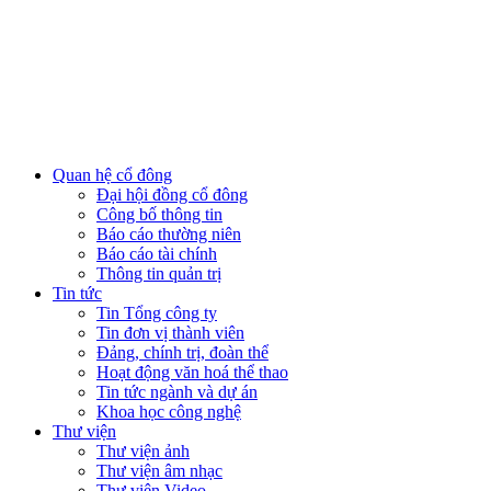
Quan hệ cổ đông
Đại hội đồng cổ đông
Công bố thông tin
Báo cáo thường niên
Báo cáo tài chính
Thông tin quản trị
Tin tức
Tin Tổng công ty
Tin đơn vị thành viên
Đảng, chính trị, đoàn thể
Hoạt động văn hoá thể thao
Tin tức ngành và dự án
Khoa học công nghệ
Thư viện
Thư viện ảnh
Thư viện âm nhạc
Thư viện Video