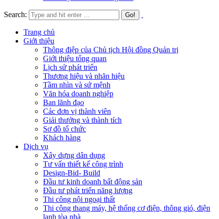
Search:
Trang chủ
Giới thiệu
Thông điệp của Chủ tịch Hội đồng Quản trị
Giới thiệu tổng quan
Lịch sử phát triển
Thương hiệu và nhãn hiệu
Tầm nhìn và sứ mệnh
Văn hóa doanh nghiệp
Ban lãnh đạo
Các đơn vị thành viên
Giải thưởng và thành tích
Sơ đồ tổ chức
Khách hàng
Dịch vụ
Xây dựng dân dụng
Tư vấn thiết kế công trình
Design-Bid- Build
Đầu tư kinh doanh bất động sản
Đầu tư phát triển năng lượng
Thi công nội ngoại thất
Thi công thang máy, hệ thống cơ điện, thông gió, điện
lạnh tòa nhà