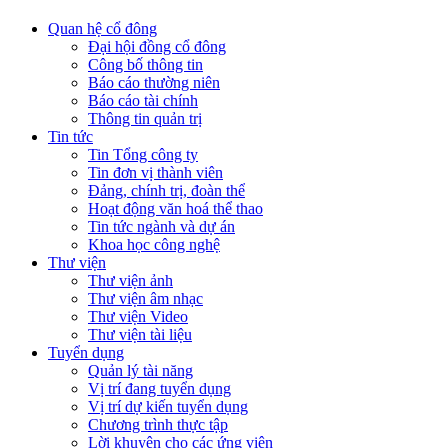
Quan hệ cổ đông
Đại hội đồng cổ đông
Công bố thông tin
Báo cáo thường niên
Báo cáo tài chính
Thông tin quản trị
Tin tức
Tin Tổng công ty
Tin đơn vị thành viên
Đảng, chính trị, đoàn thể
Hoạt động văn hoá thể thao
Tin tức ngành và dự án
Khoa học công nghệ
Thư viện
Thư viện ảnh
Thư viện âm nhạc
Thư viện Video
Thư viện tài liệu
Tuyển dụng
Quản lý tài năng
Vị trí đang tuyển dụng
Vị trí dự kiến tuyển dụng
Chương trình thực tập
Lời khuyên cho các ứng viên