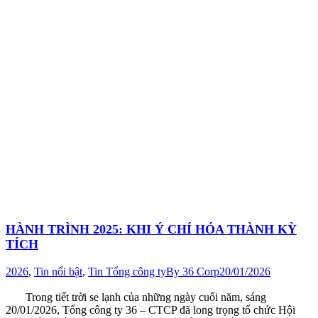
HÀNH TRÌNH 2025: KHI Ý CHÍ HÓA THÀNH KỲ
TÍCH
2026
,
Tin nổi bật
,
Tin Tổng công ty
By
36 Corp
20/01/2026
Trong tiết trời se lạnh của những ngày cuối năm, sáng
20/01/2026, Tổng công ty 36 – CTCP đã long trọng tổ chức Hội