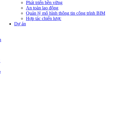
Phát triển bền vững
An toàn lao động
Quản lý mô hình thông tin công trình BIM
Hợp tác chiến lược
Dự án
n
g
p