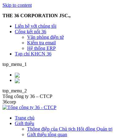
Skip to content
THE 36 CORPORATION JSC.,
Liên hệ với chúng tôi
Cổng kết nối 36
Văn phòng điện tử
Kiểm tra email
Hệ thống ERP
Tạp chí KHCN 36
top_menu_1
top_menu_2
Tổng công ty 36 – CTCP
36corp
Trang chủ
Giới thiệu
Thông điệp của Chủ tịch Hội đồng Quản trị
Giới thiệu tổng quan