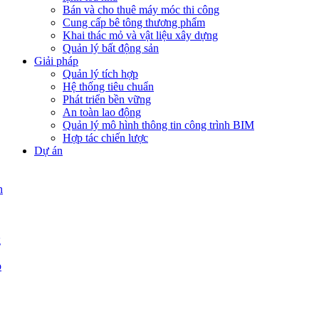
Bán và cho thuê máy móc thi công
Cung cấp bê tông thương phẩm
Khai thác mỏ và vật liệu xây dựng
Quản lý bất động sản
Giải pháp
Quản lý tích hợp
Hệ thống tiêu chuẩn
Phát triển bền vững
An toàn lao động
Quản lý mô hình thông tin công trình BIM
Hợp tác chiến lược
Dự án
n
g
p