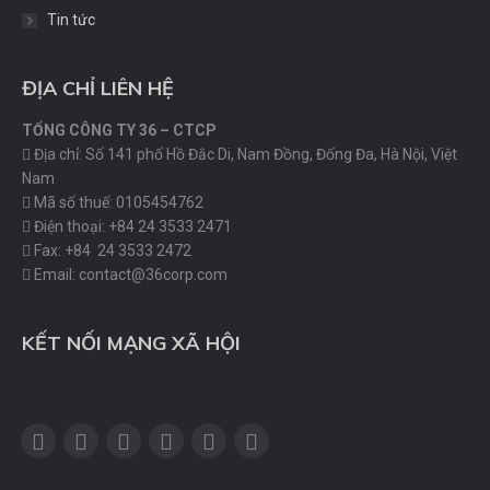
Tin tức
ĐỊA CHỈ LIÊN HỆ
TỔNG CÔNG TY 36 – CTCP
Địa chỉ: Số 141 phố Hồ Đắc Di, Nam Đồng, Đống Đa, Hà Nội, Việt
Nam
Mã số thuế: 0105454762
Điện thoại: +84 24 3533 2471
Fax: +84 24 3533 2472
Email: contact@36corp.com
KẾT NỐI MẠNG XÃ HỘI
Facebook
Twitter
Linkedin
Google+
Pinterest
YouTube