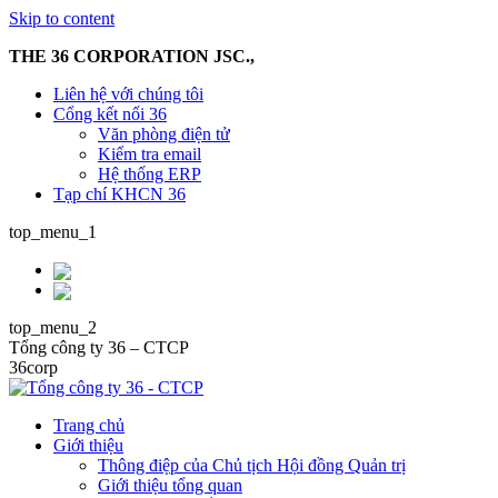
Skip to content
THE 36 CORPORATION JSC.,
Liên hệ với chúng tôi
Cổng kết nối 36
Văn phòng điện tử
Kiểm tra email
Hệ thống ERP
Tạp chí KHCN 36
top_menu_1
top_menu_2
Tổng công ty 36 – CTCP
36corp
Trang chủ
Giới thiệu
Thông điệp của Chủ tịch Hội đồng Quản trị
Giới thiệu tổng quan