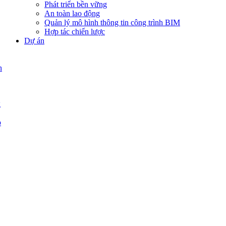
Phát triển bền vững
An toàn lao động
Quản lý mô hình thông tin công trình BIM
Hợp tác chiến lược
Dự án
n
g
p