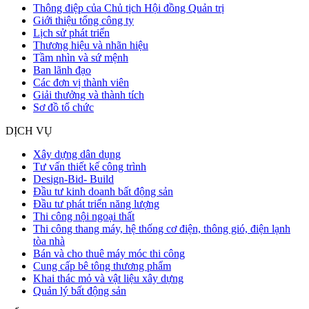
Thông điệp của Chủ tịch Hội đồng Quản trị
Giới thiệu tổng công ty
Lịch sử phát triển
Thương hiệu và nhãn hiệu
Tầm nhìn và sứ mệnh
Ban lãnh đạo
Các đơn vị thành viên
Giải thưởng và thành tích
Sơ đồ tổ chức
DỊCH VỤ
Xây dựng dân dụng
Tư vấn thiết kế công trình
Design-Bid- Build
Đầu tư kinh doanh bất động sản
Đầu tư phát triển năng lượng
Thi công nội ngoại thất
Thi công thang máy, hệ thống cơ điện, thông gió, điện lạnh
tòa nhà
Bán và cho thuê máy móc thi công
Cung cấp bê tông thương phẩm
Khai thác mỏ và vật liệu xây dựng
Quản lý bất động sản