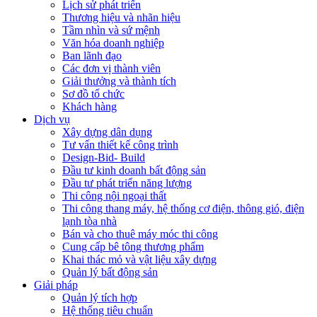
Lịch sử phát triển
Thương hiệu và nhãn hiệu
Tầm nhìn và sứ mệnh
Văn hóa doanh nghiệp
Ban lãnh đạo
Các đơn vị thành viên
Giải thưởng và thành tích
Sơ đồ tổ chức
Khách hàng
Dịch vụ
Xây dựng dân dụng
Tư vấn thiết kế công trình
Design-Bid- Build
Đầu tư kinh doanh bất động sản
Đầu tư phát triển năng lượng
Thi công nội ngoại thất
Thi công thang máy, hệ thống cơ điện, thông gió, điện
lạnh tòa nhà
Bán và cho thuê máy móc thi công
Cung cấp bê tông thương phẩm
Khai thác mỏ và vật liệu xây dựng
Quản lý bất động sản
Giải pháp
Quản lý tích hợp
Hệ thống tiêu chuẩn