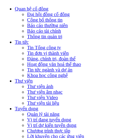
Quan hệ cổ đông
Đại hội đồng cổ đông
Công bố thông tin
Báo cáo thường niên
Báo cáo tài chính
Thông tin quản trị
Tin tức
Tin Tổng công ty
Tin đơn vị thành viên
Đảng, chính trị, đoàn thể
Hoạt động văn hoá thể thao
Tin tức ngành và dự án
Khoa học công nghệ
Thư viện
Thư viện ảnh
Thư viện âm nhạc
Thư viện Video
Thư viện tài liệu
Tuyển dụng
Quản lý tài năng
Vị trí đang tuyển dụng
Vị trí dự kiến tuyển dụng
Chương trình thực tập
Lời khuyên cho các ứng viên