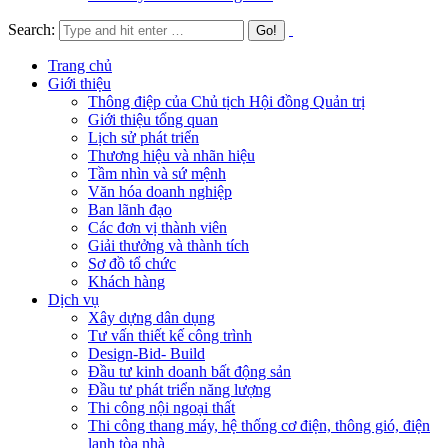
Search:
Trang chủ
Giới thiệu
Thông điệp của Chủ tịch Hội đồng Quản trị
Giới thiệu tổng quan
Lịch sử phát triển
Thương hiệu và nhãn hiệu
Tầm nhìn và sứ mệnh
Văn hóa doanh nghiệp
Ban lãnh đạo
Các đơn vị thành viên
Giải thưởng và thành tích
Sơ đồ tổ chức
Khách hàng
Dịch vụ
Xây dựng dân dụng
Tư vấn thiết kế công trình
Design-Bid- Build
Đầu tư kinh doanh bất động sản
Đầu tư phát triển năng lượng
Thi công nội ngoại thất
Thi công thang máy, hệ thống cơ điện, thông gió, điện
lạnh tòa nhà