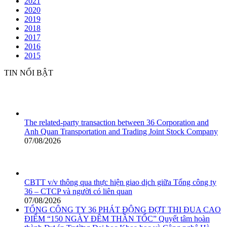
2021
2020
2019
2018
2017
2016
2015
TIN NỔI BẬT
The related-party transaction between 36 Corporation and
Anh Quan Transportation and Trading Joint Stock Company
07/08/2026
CBTT v/v thông qua thực hiện giao dịch giữa Tổng công ty
36 – CTCP và người có liên quan
07/08/2026
TỔNG CÔNG TY 36 PHÁT ĐỘNG ĐỢT THI ĐUA CAO
ĐIỂM “150 NGÀY ĐÊM THẦN TỐC” Quyết tâm hoàn