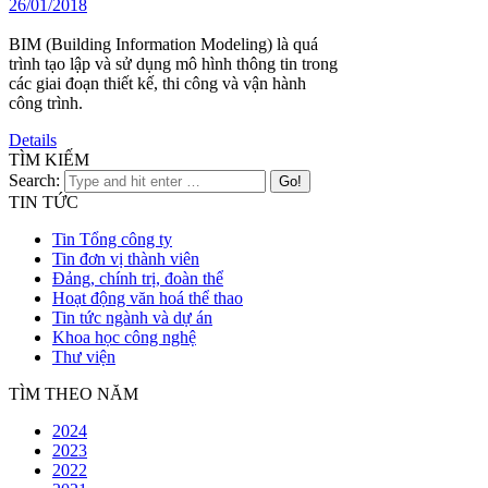
26/01/2018
BIM (Building Information Modeling) là quá
trình tạo lập và sử dụng mô hình thông tin trong
các giai đoạn thiết kế, thi công và vận hành
công trình.
Details
TÌM KIẾM
Search:
TIN TỨC
Tin Tổng công ty
Tin đơn vị thành viên
Đảng, chính trị, đoàn thể
Hoạt động văn hoá thể thao
Tin tức ngành và dự án
Khoa học công nghệ
Thư viện
TÌM THEO NĂM
2024
2023
2022