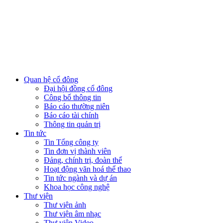
Quan hệ cổ đông
Đại hội đồng cổ đông
Công bố thông tin
Báo cáo thường niên
Báo cáo tài chính
Thông tin quản trị
Tin tức
Tin Tổng công ty
Tin đơn vị thành viên
Đảng, chính trị, đoàn thể
Hoạt động văn hoá thể thao
Tin tức ngành và dự án
Khoa học công nghệ
Thư viện
Thư viện ảnh
Thư viện âm nhạc
Thư viện Video