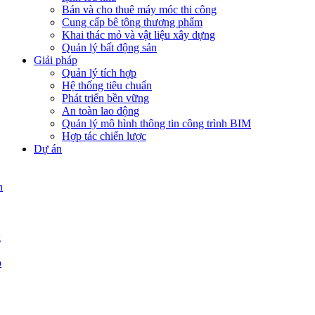
Bán và cho thuê máy móc thi công
Cung cấp bê tông thương phẩm
Khai thác mỏ và vật liệu xây dựng
Quản lý bất động sản
Giải pháp
Quản lý tích hợp
Hệ thống tiêu chuẩn
Phát triển bền vững
An toàn lao động
Quản lý mô hình thông tin công trình BIM
Hợp tác chiến lược
Dự án
n
g
p