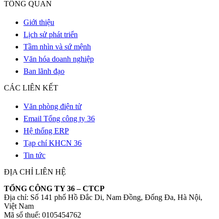
TỔNG QUAN
Giới thiệu
Lịch sử phát triển
Tầm nhìn và sứ mệnh
Văn hóa doanh nghiệp
Ban lãnh đạo
CÁC LIÊN KẾT
Văn phòng điện tử
Email Tổng công ty 36
Hệ thống ERP
Tạp chí KHCN 36
Tin tức
ĐỊA CHỈ LIÊN HỆ
TỔNG CÔNG TY 36 – CTCP
Địa chỉ: Số 141 phố Hồ Đắc Di, Nam Đồng, Đống Đa, Hà Nội,
Việt Nam
Mã số thuế: 0105454762