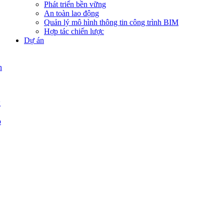
Phát triển bền vững
An toàn lao động
Quản lý mô hình thông tin công trình BIM
Hợp tác chiến lược
Dự án
n
g
p