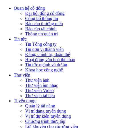
Quan hệ cổ đông
Đại hội đồng cổ đông
Công bố thông tin
Báo cáo thường niên
Báo cáo tài chính
Thông tin quản trị
Tin tức
Tin Tổng công ty
Tin đơn vị thành viên
Đảng, chính trị, đoàn thể
Hoạt động văn hoá thể thao
Tin tức ngành và dự án
Khoa học công nghệ
Thư viện
Thư viện ảnh
Thư viện âm nhạc
Thư viện Video
Thư viện tài liệu
Tuyển dụng
Quản lý tài năng
Vị trí đang tuyển dụng
Vị trí dự kiến tuyển dụng
Chương trình thực tập
Lời khuyên cho các ứng viên