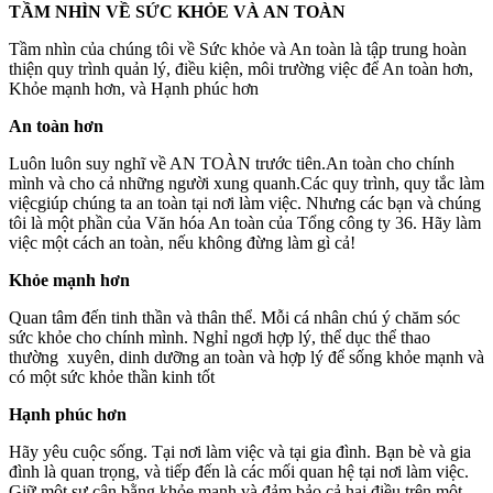
TẦM NHÌN VỀ SỨC KHỎE VÀ AN TOÀN
Tầm nhìn của chúng tôi về Sức khỏe và An toàn là tập trung hoàn
thiện quy trình quản lý, điều kiện, môi trường việc để An toàn hơn,
Khỏe mạnh hơn, và Hạnh phúc hơn
An toàn hơn
Luôn luôn suy nghĩ về AN TOÀN trước tiên.An toàn cho chính
mình và cho cả những người xung quanh.Các quy trình, quy tắc làm
việcgiúp chúng ta an toàn tại nơi làm việc. Nhưng các bạn và chúng
tôi là một phần của Văn hóa An toàn của Tổng công ty 36. Hãy làm
việc một cách an toàn, nếu không đừng làm gì cả!
Khỏe mạnh hơn
Quan tâm đến tinh thần và thân thể. Mỗi cá nhân chú ý chăm sóc
sức khỏe cho chính mình. Nghỉ ngơi hợp lý, thể dục thể thao
thường xuyên, dinh dưỡng an toàn và hợp lý để sống khỏe mạnh và
có một sức khỏe thần kinh tốt
Hạnh phúc hơn
Hãy yêu cuộc sống. Tại nơi làm việc và tại gia đình. Bạn bè và gia
đình là quan trọng, và tiếp đến là các mối quan hệ tại nơi làm việc.
Giữ một sự cân bằng khỏe mạnh và đảm bảo cả hai điều trên một