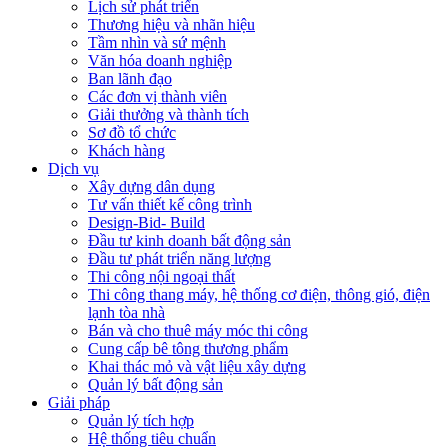
Lịch sử phát triển
Thương hiệu và nhãn hiệu
Tầm nhìn và sứ mệnh
Văn hóa doanh nghiệp
Ban lãnh đạo
Các đơn vị thành viên
Giải thưởng và thành tích
Sơ đồ tổ chức
Khách hàng
Dịch vụ
Xây dựng dân dụng
Tư vấn thiết kế công trình
Design-Bid- Build
Đầu tư kinh doanh bất động sản
Đầu tư phát triển năng lượng
Thi công nội ngoại thất
Thi công thang máy, hệ thống cơ điện, thông gió, điện
lạnh tòa nhà
Bán và cho thuê máy móc thi công
Cung cấp bê tông thương phẩm
Khai thác mỏ và vật liệu xây dựng
Quản lý bất động sản
Giải pháp
Quản lý tích hợp
Hệ thống tiêu chuẩn