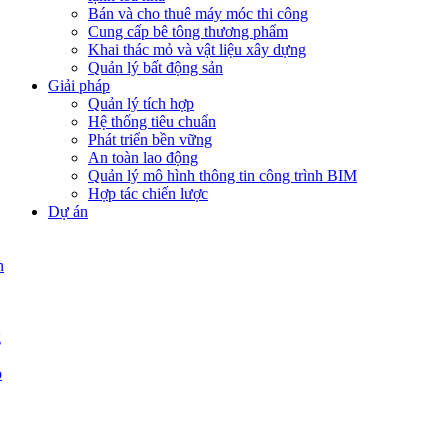
Bán và cho thuê máy móc thi công
Cung cấp bê tông thương phẩm
Khai thác mỏ và vật liệu xây dựng
Quản lý bất động sản
Giải pháp
Quản lý tích hợp
Hệ thống tiêu chuẩn
Phát triển bền vững
An toàn lao động
Quản lý mô hình thông tin công trình BIM
Hợp tác chiến lược
Dự án
n
g
p