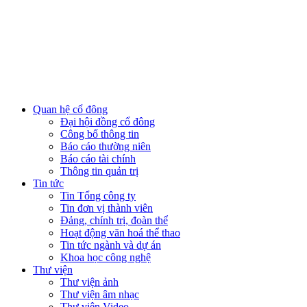
Quan hệ cổ đông
Đại hội đồng cổ đông
Công bố thông tin
Báo cáo thường niên
Báo cáo tài chính
Thông tin quản trị
Tin tức
Tin Tổng công ty
Tin đơn vị thành viên
Đảng, chính trị, đoàn thể
Hoạt động văn hoá thể thao
Tin tức ngành và dự án
Khoa học công nghệ
Thư viện
Thư viện ảnh
Thư viện âm nhạc
Thư viện Video