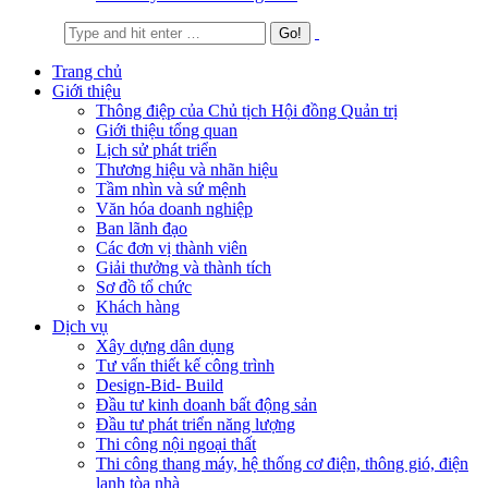
Search:
Trang chủ
Giới thiệu
Thông điệp của Chủ tịch Hội đồng Quản trị
Giới thiệu tổng quan
Lịch sử phát triển
Thương hiệu và nhãn hiệu
Tầm nhìn và sứ mệnh
Văn hóa doanh nghiệp
Ban lãnh đạo
Các đơn vị thành viên
Giải thưởng và thành tích
Sơ đồ tổ chức
Khách hàng
Dịch vụ
Xây dựng dân dụng
Tư vấn thiết kế công trình
Design-Bid- Build
Đầu tư kinh doanh bất động sản
Đầu tư phát triển năng lượng
Thi công nội ngoại thất
Thi công thang máy, hệ thống cơ điện, thông gió, điện
lạnh tòa nhà