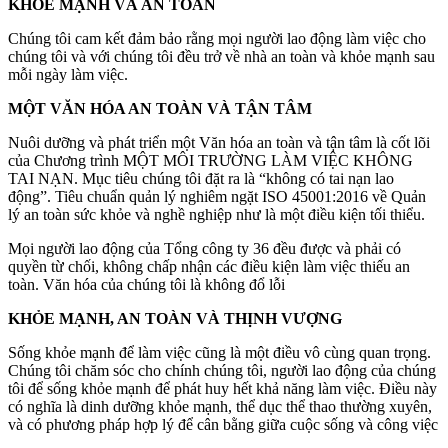
KHỎE MẠNH VÀ AN TOÀN
Chúng tôi cam kết đảm bảo rằng mọi người lao động làm việc cho
chúng tôi và với chúng tôi đều trở về nhà an toàn và khỏe mạnh sau
mỗi ngày làm việc.
MỘT VĂN HÓA AN TOÀN VÀ TẬN TÂM
Nuôi dưỡng và phát triển một Văn hóa an toàn và tận tâm là cốt lõi
của Chương trình MỘT MÔI TRƯỜNG LÀM VIỆC KHÔNG
TAI NẠN. Mục tiêu chúng tôi đặt ra là “không có tai nạn lao
động”. Tiêu chuẩn quản lý nghiêm ngặt ISO 45001:2016 về Quản
lý an toàn sức khỏe và nghề nghiệp như là một điều kiện tối thiểu.
Mọi người lao động của Tổng công ty 36 đều được và phải có
quyền từ chối, không chấp nhận các điều kiện làm việc thiếu an
toàn. Văn hóa của chúng tôi là không đổ lỗi
KHỎE MẠNH, AN TOÀN VÀ THỊNH VƯỢNG
Sống khỏe mạnh để làm việc cũng là một điều vô cùng quan trọng.
Chúng tôi chăm sóc cho chính chúng tôi, người lao động của chúng
tôi để sống khỏe mạnh để phát huy hết khả năng làm việc. Điều này
có nghĩa là dinh dưỡng khỏe mạnh, thể dục thể thao thường xuyên,
và có phương pháp hợp lý để cân bằng giữa cuộc sống và công việc