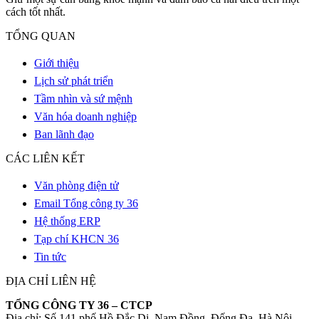
cách tốt nhất.
TỔNG QUAN
Giới thiệu
Lịch sử phát triển
Tầm nhìn và sứ mệnh
Văn hóa doanh nghiệp
Ban lãnh đạo
CÁC LIÊN KẾT
Văn phòng điện tử
Email Tổng công ty 36
Hệ thống ERP
Tạp chí KHCN 36
Tin tức
ĐỊA CHỈ LIÊN HỆ
TỔNG CÔNG TY 36 – CTCP
Địa chỉ: Số 141 phố Hồ Đắc Di, Nam Đồng, Đống Đa, Hà Nội,