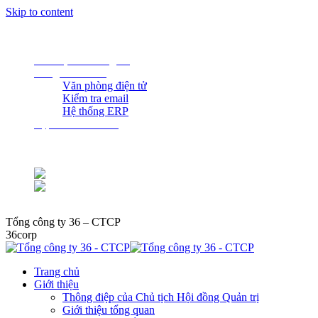
Skip to content
THE 36 CORPORATION JSC.,
Liên hệ với chúng tôi
Cổng kết nối 36
Văn phòng điện tử
Kiểm tra email
Hệ thống ERP
Tạp chí KHCN 36
top_menu_1
top_menu_2
Tổng công ty 36 – CTCP
36corp
Trang chủ
Giới thiệu
Thông điệp của Chủ tịch Hội đồng Quản trị
Giới thiệu tổng quan