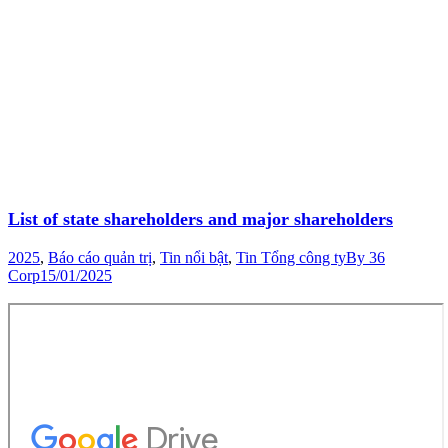
List of state shareholders and major shareholders
2025
,
Báo cáo quản trị
,
Tin nổi bật
,
Tin Tổng công ty
By
36
Corp
15/01/2025