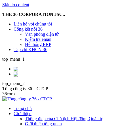
Skip to content
THE 36 CORPORATION JSC.,
Liên hệ với chúng tôi
Cổng kết nối 36
Văn phòng điện tử
Kiểm tra email
Hệ thống ERP
Tạp chí KHCN 36
top_menu_1
top_menu_2
Tổng công ty 36 – CTCP
36corp
Trang chủ
Giới thiệu
Thông điệp của Chủ tịch Hội đồng Quản trị
Giới thiệu tổng quan