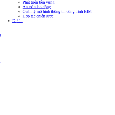
Phát triển bền vững
An toàn lao động
Quản lý mô hình thông tin công trình BIM
Hợp tác chiến lược
Dự án
n
g
p