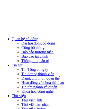
Quan hệ cổ đông
Đại hội đồng cổ đông
Công bố thông tin
Báo cáo thường niên
Báo cáo tài chính
Thông tin quản trị
Tin tức
Tin Tổng công ty
Tin đơn vị thành viên
Đảng, chính trị, đoàn thể
Hoạt động văn hoá thể thao
Tin tức ngành và dự án
Khoa học công nghệ
Thư viện
Thư viện ảnh
Thư viện âm nhạc
Thư viện Video