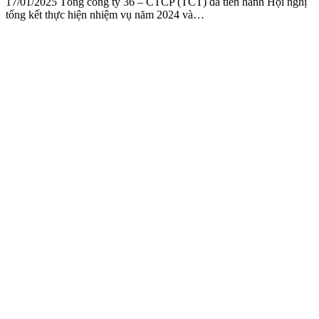
17/01/2025 Tổng công ty 36 – CTCP (TCT) đã tiến hành Hội nghị
tổng kết thực hiện nhiệm vụ năm 2024 và…