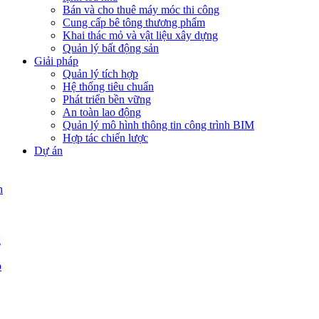
Bán và cho thuê máy móc thi công
Cung cấp bê tông thương phẩm
Khai thác mỏ và vật liệu xây dựng
Quản lý bất động sản
Giải pháp
Quản lý tích hợp
Hệ thống tiêu chuẩn
Phát triển bền vững
An toàn lao động
Quản lý mô hình thông tin công trình BIM
Hợp tác chiến lược
Dự án
n
g
p