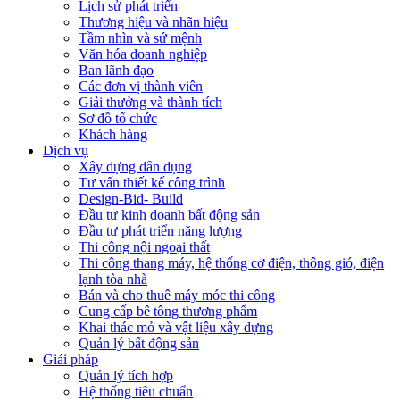
Lịch sử phát triển
Thương hiệu và nhãn hiệu
Tầm nhìn và sứ mệnh
Văn hóa doanh nghiệp
Ban lãnh đạo
Các đơn vị thành viên
Giải thưởng và thành tích
Sơ đồ tổ chức
Khách hàng
Dịch vụ
Xây dựng dân dụng
Tư vấn thiết kế công trình
Design-Bid- Build
Đầu tư kinh doanh bất động sản
Đầu tư phát triển năng lượng
Thi công nội ngoại thất
Thi công thang máy, hệ thống cơ điện, thông gió, điện
lạnh tòa nhà
Bán và cho thuê máy móc thi công
Cung cấp bê tông thương phẩm
Khai thác mỏ và vật liệu xây dựng
Quản lý bất động sản
Giải pháp
Quản lý tích hợp
Hệ thống tiêu chuẩn