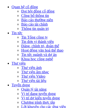
Quan hệ cổ đông
Đại hội đồng cổ đông
Công bố thông tin
Báo cáo thường niên
Báo cáo tài chính
Thông tin quản trị
Tin tức
Tin Tổng công ty
Tin đơn vị thành viên
Đảng, chính trị, đoàn thể
Hoạt động văn hoá thể thao
Tin tức ngành và dự án
Khoa học công nghệ
Thư viện
Thư viện ảnh
Thư viện âm nhạc
Thư viện Video
Thư viện tài liệu
Tuyển dụng
Quản lý tài năng
Vị trí đang tuyển dụng
Vị trí dự kiến tuyển dụng
Chương trình thực tập
Lời khuyên cho các ứng viên