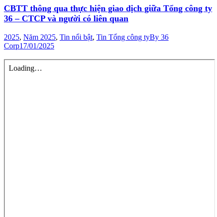
CBTT thông qua thực hiện giao dịch giữa Tổng công ty
36 – CTCP và người có liên quan
2025
,
Năm 2025
,
Tin nổi bật
,
Tin Tổng công ty
By
36
Corp
17/01/2025