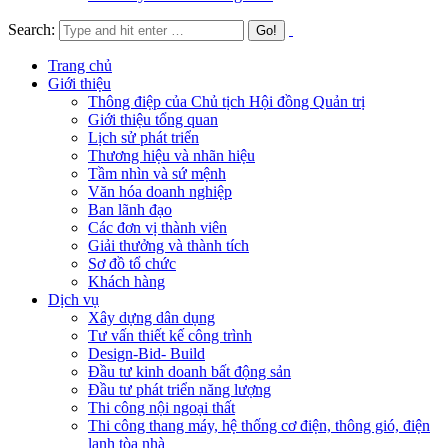
Search:
Trang chủ
Giới thiệu
Thông điệp của Chủ tịch Hội đồng Quản trị
Giới thiệu tổng quan
Lịch sử phát triển
Thương hiệu và nhãn hiệu
Tầm nhìn và sứ mệnh
Văn hóa doanh nghiệp
Ban lãnh đạo
Các đơn vị thành viên
Giải thưởng và thành tích
Sơ đồ tổ chức
Khách hàng
Dịch vụ
Xây dựng dân dụng
Tư vấn thiết kế công trình
Design-Bid- Build
Đầu tư kinh doanh bất động sản
Đầu tư phát triển năng lượng
Thi công nội ngoại thất
Thi công thang máy, hệ thống cơ điện, thông gió, điện
lạnh tòa nhà