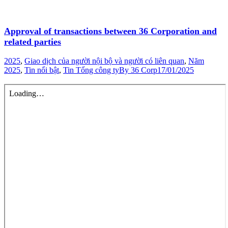
Approval of transactions between 36 Corporation and
related parties
2025
,
Giao dịch của người nội bộ và người có liên quan
,
Năm
2025
,
Tin nổi bật
,
Tin Tổng công ty
By
36 Corp
17/01/2025