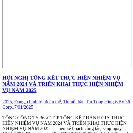
HỘI NGHỊ TỔNG KẾT THỰC HIỆN NHIỆM VỤ
NĂM 2024 VÀ TRIỂN KHAI THỰC HIỆN NHIỆM
VỤ NĂM 2025
2025
,
Đảng, chính trị, đoàn thể
,
Tin nổi bật
,
Tin Tổng công ty
By
36
Corp
17/01/2025
TỔNG CÔNG TY 36 -CTCP TỔNG KẾT ĐÁNH GIÁ THỰC
HIỆN NHIỆM VỤ NĂM 2024 VÀ TRIỂN KHAI THỰC HIỆN
NHIỆM VỤ NĂM 2025 Theo kế hoạch công tác, sáng ngày