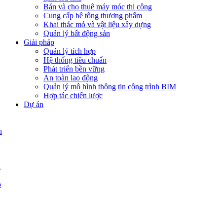
Bán và cho thuê máy móc thi công
Cung cấp bê tông thương phẩm
Khai thác mỏ và vật liệu xây dựng
Quản lý bất động sản
Giải pháp
Quản lý tích hợp
Hệ thống tiêu chuẩn
Phát triển bền vững
An toàn lao động
Quản lý mô hình thông tin công trình BIM
Hợp tác chiến lược
Dự án
n
g
p