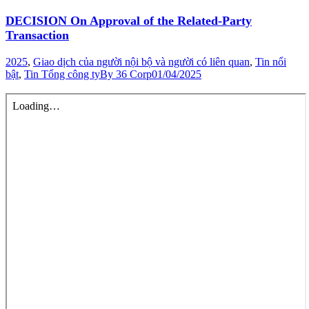
DECISION On Approval of the Related-Party
Transaction
2025
,
Giao dịch của người nội bộ và người có liên quan
,
Tin nổi
bật
,
Tin Tổng công ty
By
36 Corp
01/04/2025