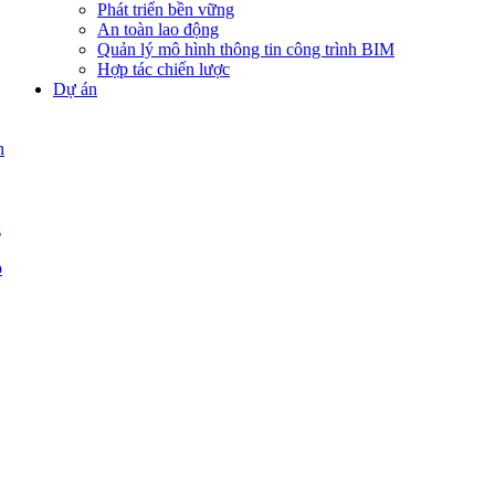
Phát triển bền vững
An toàn lao động
Quản lý mô hình thông tin công trình BIM
Hợp tác chiến lược
Dự án
n
g
p