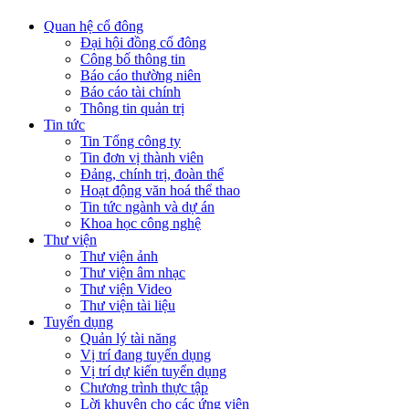
Quan hệ cổ đông
Đại hội đồng cổ đông
Công bố thông tin
Báo cáo thường niên
Báo cáo tài chính
Thông tin quản trị
Tin tức
Tin Tổng công ty
Tin đơn vị thành viên
Đảng, chính trị, đoàn thể
Hoạt động văn hoá thể thao
Tin tức ngành và dự án
Khoa học công nghệ
Thư viện
Thư viện ảnh
Thư viện âm nhạc
Thư viện Video
Thư viện tài liệu
Tuyển dụng
Quản lý tài năng
Vị trí đang tuyển dụng
Vị trí dự kiến tuyển dụng
Chương trình thực tập
Lời khuyên cho các ứng viên