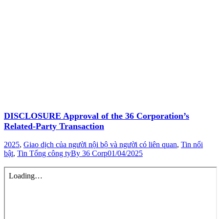
DISCLOSURE Approval of the 36 Corporation’s
Related-Party Transaction
2025
,
Giao dịch của người nội bộ và người có liên quan
,
Tin nổi
bật
,
Tin Tổng công ty
By
36 Corp
01/04/2025