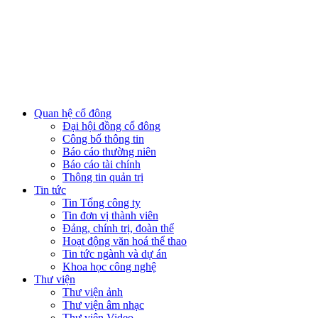
Quan hệ cổ đông
Đại hội đồng cổ đông
Công bố thông tin
Báo cáo thường niên
Báo cáo tài chính
Thông tin quản trị
Tin tức
Tin Tổng công ty
Tin đơn vị thành viên
Đảng, chính trị, đoàn thể
Hoạt động văn hoá thể thao
Tin tức ngành và dự án
Khoa học công nghệ
Thư viện
Thư viện ảnh
Thư viện âm nhạc
Thư viện Video