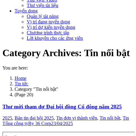
Thư viện tài liệu
Tuyển dụng
Quản lý tài năng
Vị trí đang tuyển dụng
Vị trí dự kiến tuyển dụng
Chương trình thực tập
Lời khuyên cho các ứng viên
Category Archives:
Tin nổi bật
You are here:
Home
Tin tức
Category "Tin nổi bật"
(Page 20)
Thư mời tham dự Đại hội đồng Cổ đông năm 2025
2025
,
Bản tin đại hội 2025
,
Tin đơn vị thành viên
,
Tin nổi bật
,
Tin
Tổng công ty
By
36 Corp
23/04/2025