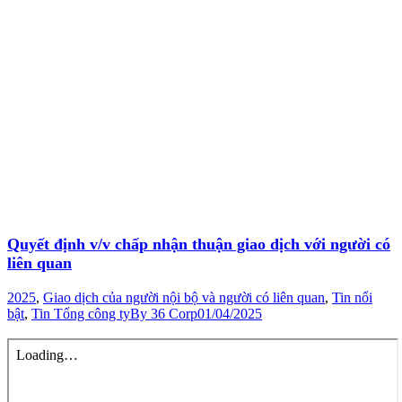
Quyết định v/v chấp nhận thuận giao dịch với người có
liên quan
2025
,
Giao dịch của người nội bộ và người có liên quan
,
Tin nổi
bật
,
Tin Tổng công ty
By
36 Corp
01/04/2025