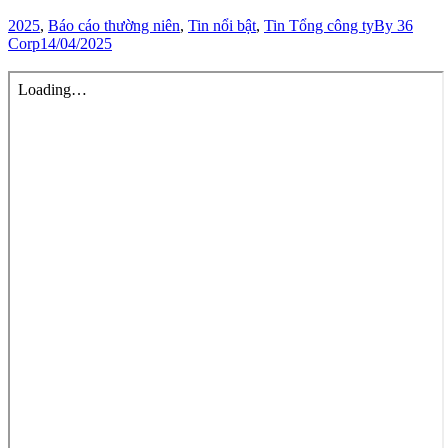
2025
,
Báo cáo thường niên
,
Tin nổi bật
,
Tin Tổng công ty
By
36
Corp
14/04/2025