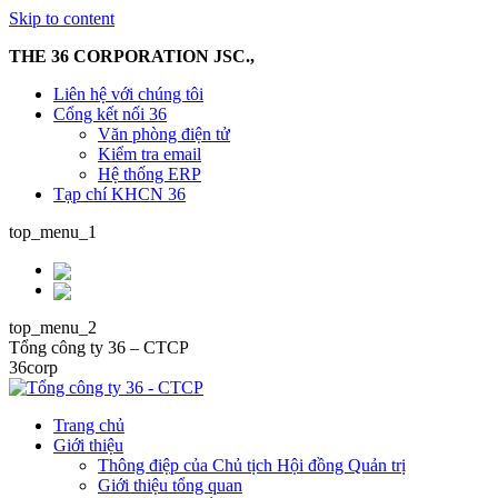
Skip to content
THE 36 CORPORATION JSC.,
Liên hệ với chúng tôi
Cổng kết nối 36
Văn phòng điện tử
Kiểm tra email
Hệ thống ERP
Tạp chí KHCN 36
top_menu_1
top_menu_2
Tổng công ty 36 – CTCP
36corp
Trang chủ
Giới thiệu
Thông điệp của Chủ tịch Hội đồng Quản trị
Giới thiệu tổng quan