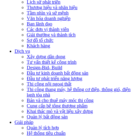
Lịch sử phát triển
Thương hiệu và nhãn hiệu
Tầm nhìn và sứ mệnh
Văn hóa doanh nghiệp
Ban lãnh đạo
Các đơn vị thành viên
Giải thưởng và thành tích
Sơ đồ tổ chức
Khách hàng
Dịch vụ
Xây dựng dân dụng
Tư vấn thiết kế công trình
Design-Bid- Build
Đầu tư kinh doanh bất động sản
Đầu tư phát triển năng lượng
Thi công nội ngoại thất
Thi công thang máy, hệ thống cơ điện, thông gió, điện
lạnh tòa nhà
Bán và cho thuê máy móc thi công
Cung cấp bê tông thương phẩm
Khai thác mỏ và vật liệu xây dựng
Quản lý bất động sản
Giải pháp
Quản lý tích hợp
Hệ thống tiêu chuẩn