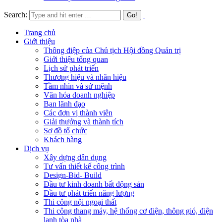
Search:
Trang chủ
Giới thiệu
Thông điệp của Chủ tịch Hội đồng Quản trị
Giới thiệu tổng quan
Lịch sử phát triển
Thương hiệu và nhãn hiệu
Tầm nhìn và sứ mệnh
Văn hóa doanh nghiệp
Ban lãnh đạo
Các đơn vị thành viên
Giải thưởng và thành tích
Sơ đồ tổ chức
Khách hàng
Dịch vụ
Xây dựng dân dụng
Tư vấn thiết kế công trình
Design-Bid- Build
Đầu tư kinh doanh bất động sản
Đầu tư phát triển năng lượng
Thi công nội ngoại thất
Thi công thang máy, hệ thống cơ điện, thông gió, điện
lạnh tòa nhà