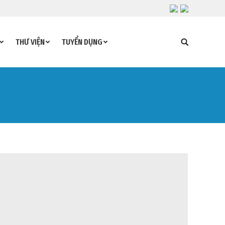
THƯ VIỆN
TUYỂN DỤNG
Search: