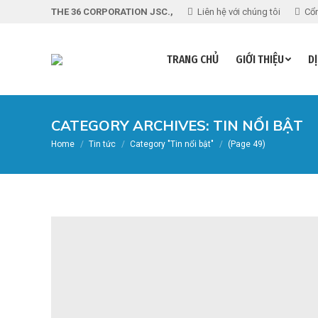
THE 36 CORPORATION JSC.,
Liên hệ với chúng tôi
Cổn
TRANG CHỦ
GIỚI THIỆU
DỊ
CATEGORY ARCHIVES:
TIN NỔI BẬT
You are here:
Home
Tin tức
Category "Tin nổi bật"
(Page 49)