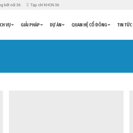
g kết nối 36
Tạp chí KHCN 36
CH VỤ
GIẢI PHÁP
DỰ ÁN
QUAN HỆ CỔ ĐÔNG
TIN TỨC