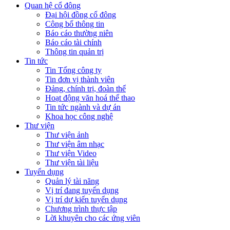
Quan hệ cổ đông
Đại hội đồng cổ đông
Công bố thông tin
Báo cáo thường niên
Báo cáo tài chính
Thông tin quản trị
Tin tức
Tin Tổng công ty
Tin đơn vị thành viên
Đảng, chính trị, đoàn thể
Hoạt động văn hoá thể thao
Tin tức ngành và dự án
Khoa học công nghệ
Thư viện
Thư viện ảnh
Thư viện âm nhạc
Thư viện Video
Thư viện tài liệu
Tuyển dụng
Quản lý tài năng
Vị trí đang tuyển dụng
Vị trí dự kiến tuyển dụng
Chương trình thực tập
Lời khuyên cho các ứng viên