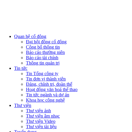
Quan hệ cổ đông
Đại hội đồng cổ đông
Công bố thông tin
Báo cáo thường niên
Báo cáo tài chính
Thông tin quản trị
Tin tức
Tin Tổng công ty
Tin đơn vị thành viên
Đảng, chính trị, đoàn thể
Hoạt động văn hoá thể thao
Tin tức ngành và dự án
Khoa học công nghệ
Thư viện
Thư viện ảnh
Thư viện âm nhạc
Thư viện Video
Thư viện tài liệu
Tuyển dụng