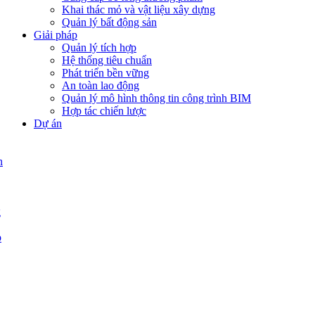
Khai thác mỏ và vật liệu xây dựng
Quản lý bất động sản
Giải pháp
Quản lý tích hợp
Hệ thống tiêu chuẩn
Phát triển bền vững
An toàn lao động
Quản lý mô hình thông tin công trình BIM
Hợp tác chiến lược
Dự án
n
g
p