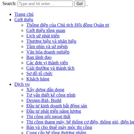
Search:
Trang chủ
Giới thiệu
Thông điệp của Chủ tịch Hội đồng Quản trị
Giới thiệu tổng quan
Lịch sử phát triển
Thương hiệu và nhãn hiệu
Tầm nhìn và sứ mệnh
Văn hóa doanh nghiệp
Ban lãnh đạo
Các đơn vị thành viên
Giải thưởng và thành tích
Sơ đồ tổ chức
Khách hàng
Dịch vụ
Xây dựng dân dụng
Tư vấn thiết kế công trình
Design-Bid- Build
Đầu tư kinh doanh bất động sản
Đầu tư phát triển năng lượng
Thi công nội ngoại thất
Thi công thang máy, hệ thống cơ điện, thông gió, điện lạ
Bán và cho thuê máy móc thi công
Cung cấp bê tông thương phẩm