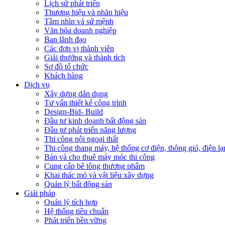
Lịch sử phát triển
Thương hiệu và nhãn hiệu
Tầm nhìn và sứ mệnh
Văn hóa doanh nghiệp
Ban lãnh đạo
Các đơn vị thành viên
Giải thưởng và thành tích
Sơ đồ tổ chức
Khách hàng
Dịch vụ
Xây dựng dân dụng
Tư vấn thiết kế công trình
Design-Bid- Build
Đầu tư kinh doanh bất động sản
Đầu tư phát triển năng lượng
Thi công nội ngoại thất
Thi công thang máy, hệ thống cơ điện, thông gió, điện lạ
Bán và cho thuê máy móc thi công
Cung cấp bê tông thương phẩm
Khai thác mỏ và vật liệu xây dựng
Quản lý bất động sản
Giải pháp
Quản lý tích hợp
Hệ thống tiêu chuẩn
Phát triển bền vững