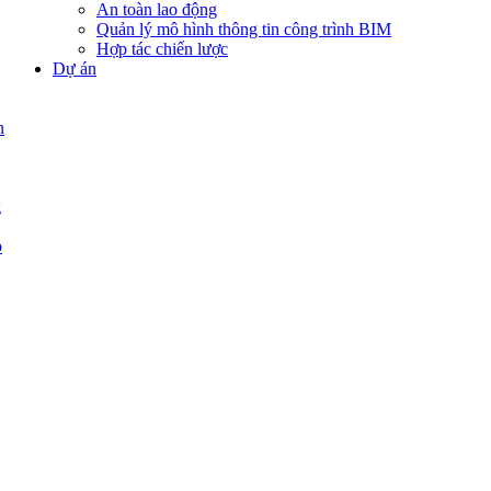
An toàn lao động
Quản lý mô hình thông tin công trình BIM
Hợp tác chiến lược
Dự án
n
g
p