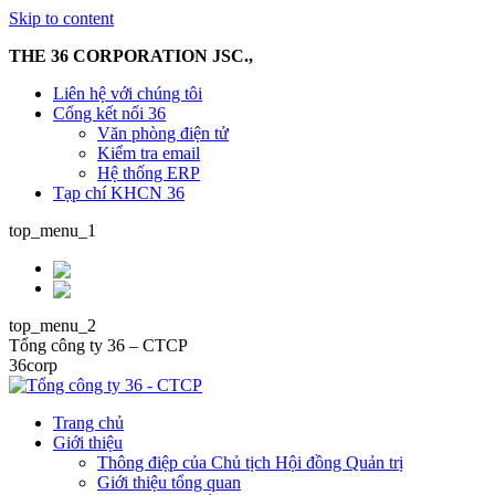
Skip to content
THE 36 CORPORATION JSC.,
Liên hệ với chúng tôi
Cổng kết nối 36
Văn phòng điện tử
Kiểm tra email
Hệ thống ERP
Tạp chí KHCN 36
top_menu_1
top_menu_2
Tổng công ty 36 – CTCP
36corp
Trang chủ
Giới thiệu
Thông điệp của Chủ tịch Hội đồng Quản trị
Giới thiệu tổng quan