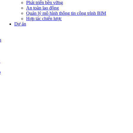
Phát triển bền vững
An toàn lao động
Quản lý mô hình thông tin công trình BIM
Hợp tác chiến lược
Dự án
n
g
p