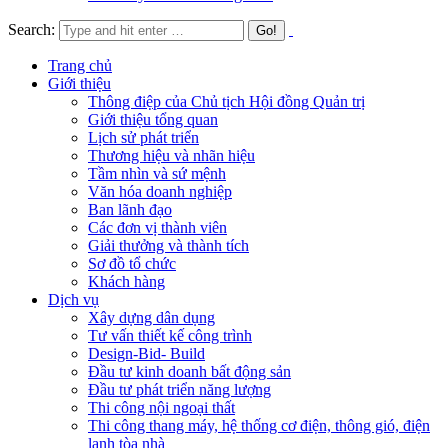
Search:
Trang chủ
Giới thiệu
Thông điệp của Chủ tịch Hội đồng Quản trị
Giới thiệu tổng quan
Lịch sử phát triển
Thương hiệu và nhãn hiệu
Tầm nhìn và sứ mệnh
Văn hóa doanh nghiệp
Ban lãnh đạo
Các đơn vị thành viên
Giải thưởng và thành tích
Sơ đồ tổ chức
Khách hàng
Dịch vụ
Xây dựng dân dụng
Tư vấn thiết kế công trình
Design-Bid- Build
Đầu tư kinh doanh bất động sản
Đầu tư phát triển năng lượng
Thi công nội ngoại thất
Thi công thang máy, hệ thống cơ điện, thông gió, điện
lạnh tòa nhà