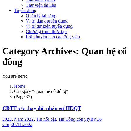
Thư viện tài liệu
Tuyển dụng
Quản lý tài năng
Vị trí đang tuyển dụng
Vị trí dự kiến tuyển dụng
Chương trình thực tập
Lời khuyên cho các ứng viên
Category Archives:
Quan hệ cổ
đông
You are here:
Home
Category "Quan hệ cổ đông"
(Page 37)
CBTT v/v thay đổi nhân sự HĐQT
2022
,
Năm 2022
,
Tin nổi bật
,
Tin Tổng công ty
By
36
Corp
01/11/2022