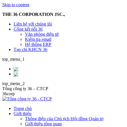
Skip to content
THE 36 CORPORATION JSC.,
Liên hệ với chúng tôi
Cổng kết nối 36
Văn phòng điện tử
Kiểm tra email
Hệ thống ERP
Tạp chí KHCN 36
top_menu_1
top_menu_2
Tổng công ty 36 – CTCP
36corp
Trang chủ
Giới thiệu
Thông điệp của Chủ tịch Hội đồng Quản trị
Giới thiệu tổng quan