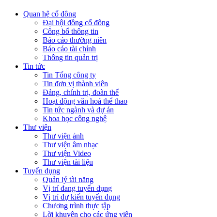
Quan hệ cổ đông
Đại hội đồng cổ đông
Công bố thông tin
Báo cáo thường niên
Báo cáo tài chính
Thông tin quản trị
Tin tức
Tin Tổng công ty
Tin đơn vị thành viên
Đảng, chính trị, đoàn thể
Hoạt động văn hoá thể thao
Tin tức ngành và dự án
Khoa học công nghệ
Thư viện
Thư viện ảnh
Thư viện âm nhạc
Thư viện Video
Thư viện tài liệu
Tuyển dụng
Quản lý tài năng
Vị trí đang tuyển dụng
Vị trí dự kiến tuyển dụng
Chương trình thực tập
Lời khuyên cho các ứng viên