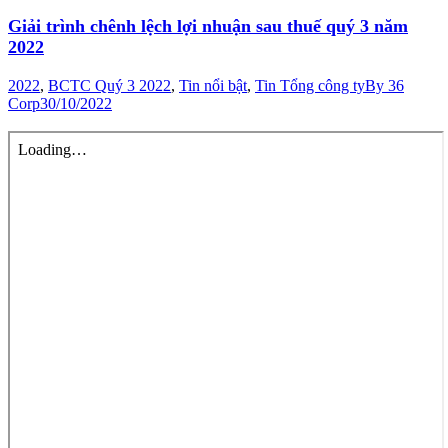
Giải trình chênh lệch lợi nhuận sau thuế quý 3 năm
2022
2022
,
BCTC Quý 3 2022
,
Tin nổi bật
,
Tin Tổng công ty
By
36
Corp
30/10/2022