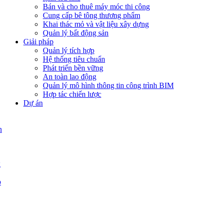
Bán và cho thuê máy móc thi công
Cung cấp bê tông thương phẩm
Khai thác mỏ và vật liệu xây dựng
Quản lý bất động sản
Giải pháp
Quản lý tích hợp
Hệ thống tiêu chuẩn
Phát triển bền vững
An toàn lao động
Quản lý mô hình thông tin công trình BIM
Hợp tác chiến lược
Dự án
n
g
p