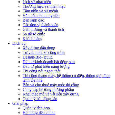
Lịch sử phát triển
Thương hiệu và nhãn hiệu
Tầm nhìn và sứ mệnh
Văn hóa doanh nghiệp
Ban lãnh đạo
Các đơn vị thành viên
Giải thưởng và thành tích
Sơ đồ tổ chức
Khách hàng
Dịch vụ
Xây dựng dân dụng
Tư vấn thiết kế công trình
Design-Bid- Build
Đầu tư kinh doanh bất động sản
Đầu tư phát triển năng lượng
Thi công nội ngoại thất
Thi công thang máy, hệ thống cơ điện, thông gió, điện
lạnh tòa nhà
Bán và cho thuê máy móc thi công
Cung cấp bê tông thương phẩm
Khai thác mỏ và vật liệu xây dựng
Quản lý bất động sản
Giải pháp
Quản lý tích hợp
Hệ thống tiêu chuẩn