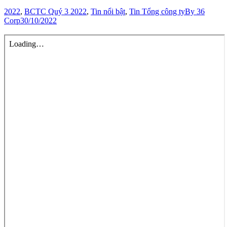
2022
,
BCTC Quý 3 2022
,
Tin nổi bật
,
Tin Tổng công ty
By
36
Corp
30/10/2022