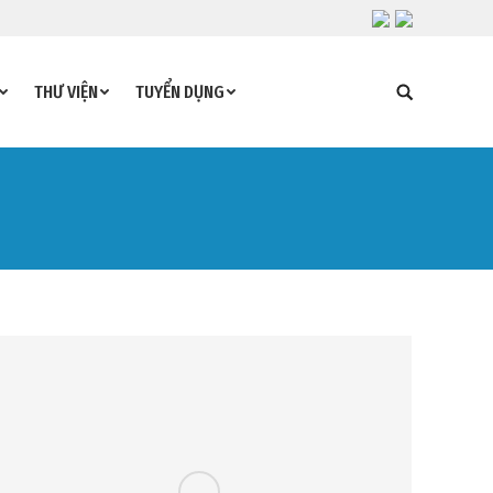
THƯ VIỆN
TUYỂN DỤNG
Search: