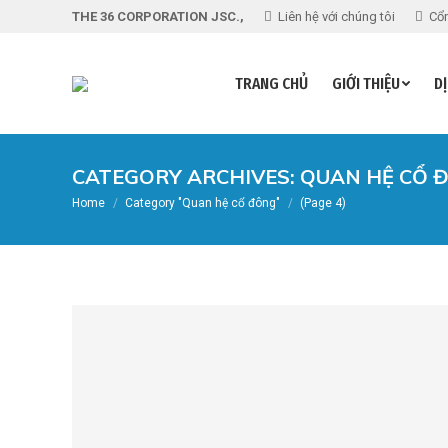
THE 36 CORPORATION JSC.,
Liên hệ với chúng tôi
Cổn
TRANG CHỦ
GIỚI THIỆU
DỊ
CATEGORY ARCHIVES:
QUAN HỆ CỔ 
You are here:
Home
Category "Quan hệ cổ đông"
(Page 4)