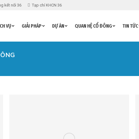
g kết nối 36
Tạp chí KHCN 36
CH VỤ
GIẢI PHÁP
DỰ ÁN
QUAN HỆ CỔ ĐÔNG
TIN TỨC
ĐÔNG