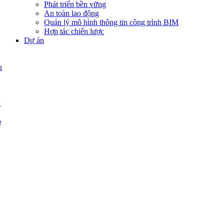
Phát triển bền vững
An toàn lao động
Quản lý mô hình thông tin công trình BIM
Hợp tác chiến lược
Dự án
n
g
p