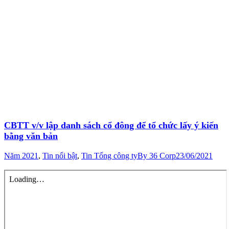
CBTT v/v lập danh sách cổ đông để tổ chức lấy ý kiến
bằng văn bản
Năm 2021
,
Tin nổi bật
,
Tin Tổng công ty
By
36 Corp
23/06/2021