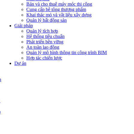
Bán và cho thuê máy móc thi công
Cung cấp bê tông thương phẩm
Khai thác mỏ và vật liệu xây dựng
Quản lý bất động sản
Giải pháp
Quản lý tích hợp
Hệ thống tiêu chuẩn
Phát triển bền vững
An toàn lao động
Quản lý mô hình thông tin công trình BIM
Hợp tác chiến lược
Dự án
n
g
p