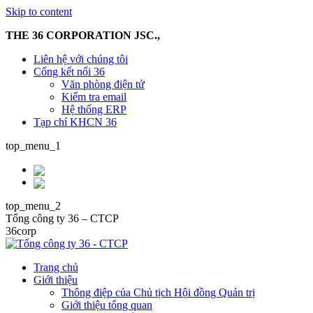
Skip to content
THE 36 CORPORATION JSC.,
Liên hệ với chúng tôi
Cổng kết nối 36
Văn phòng điện tử
Kiểm tra email
Hệ thống ERP
Tạp chí KHCN 36
top_menu_1
top_menu_2
Tổng công ty 36 – CTCP
36corp
Trang chủ
Giới thiệu
Thông điệp của Chủ tịch Hội đồng Quản trị
Giới thiệu tổng quan