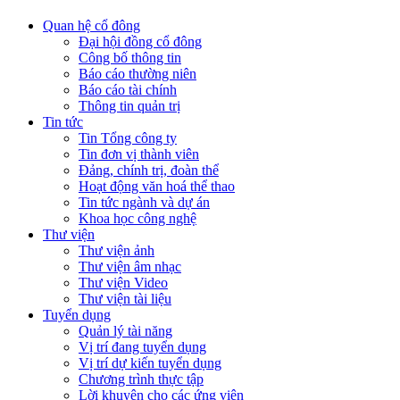
Quan hệ cổ đông
Đại hội đồng cổ đông
Công bố thông tin
Báo cáo thường niên
Báo cáo tài chính
Thông tin quản trị
Tin tức
Tin Tổng công ty
Tin đơn vị thành viên
Đảng, chính trị, đoàn thể
Hoạt động văn hoá thể thao
Tin tức ngành và dự án
Khoa học công nghệ
Thư viện
Thư viện ảnh
Thư viện âm nhạc
Thư viện Video
Thư viện tài liệu
Tuyển dụng
Quản lý tài năng
Vị trí đang tuyển dụng
Vị trí dự kiến tuyển dụng
Chương trình thực tập
Lời khuyên cho các ứng viên