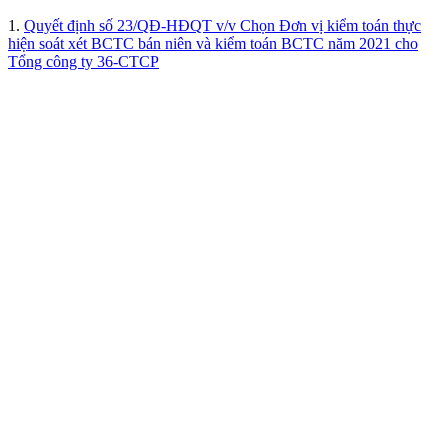
1.
Quyết định số 23/QĐ-HĐQT v/v Chọn Đơn vị kiểm toán thực
hiện soát xét BCTC bán niên và kiểm toán BCTC năm 2021 cho
Tổng công ty 36-CTCP