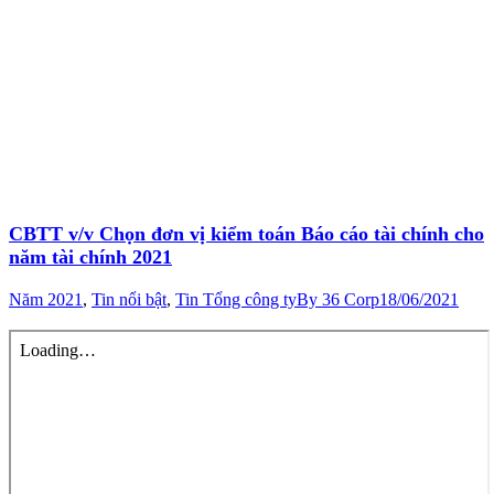
CBTT v/v Chọn đơn vị kiểm toán Báo cáo tài chính cho
năm tài chính 2021
Năm 2021
,
Tin nổi bật
,
Tin Tổng công ty
By
36 Corp
18/06/2021