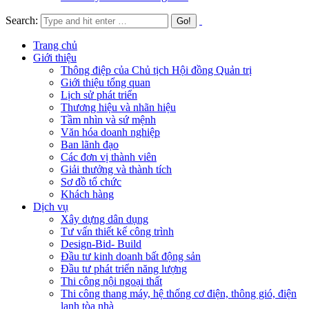
Search:
Trang chủ
Giới thiệu
Thông điệp của Chủ tịch Hội đồng Quản trị
Giới thiệu tổng quan
Lịch sử phát triển
Thương hiệu và nhãn hiệu
Tầm nhìn và sứ mệnh
Văn hóa doanh nghiệp
Ban lãnh đạo
Các đơn vị thành viên
Giải thưởng và thành tích
Sơ đồ tổ chức
Khách hàng
Dịch vụ
Xây dựng dân dụng
Tư vấn thiết kế công trình
Design-Bid- Build
Đầu tư kinh doanh bất động sản
Đầu tư phát triển năng lượng
Thi công nội ngoại thất
Thi công thang máy, hệ thống cơ điện, thông gió, điện
lạnh tòa nhà