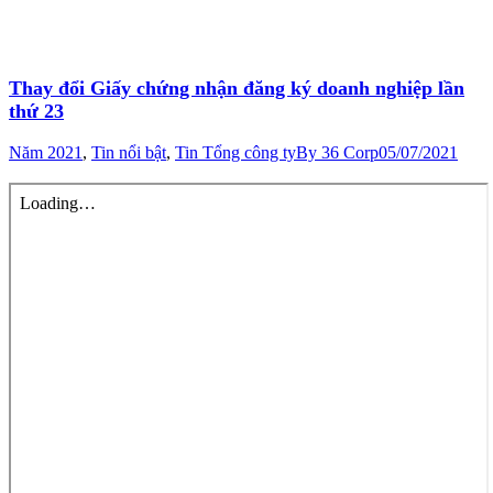
Thay đổi Giấy chứng nhận đăng ký doanh nghiệp lần
thứ 23
Năm 2021
,
Tin nổi bật
,
Tin Tổng công ty
By
36 Corp
05/07/2021