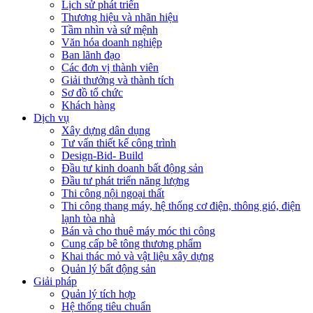
Lịch sử phát triển
Thương hiệu và nhãn hiệu
Tầm nhìn và sứ mệnh
Văn hóa doanh nghiệp
Ban lãnh đạo
Các đơn vị thành viên
Giải thưởng và thành tích
Sơ đồ tổ chức
Khách hàng
Dịch vụ
Xây dựng dân dụng
Tư vấn thiết kế công trình
Design-Bid- Build
Đầu tư kinh doanh bất động sản
Đầu tư phát triển năng lượng
Thi công nội ngoại thất
Thi công thang máy, hệ thống cơ điện, thông gió, điện
lạnh tòa nhà
Bán và cho thuê máy móc thi công
Cung cấp bê tông thương phẩm
Khai thác mỏ và vật liệu xây dựng
Quản lý bất động sản
Giải pháp
Quản lý tích hợp
Hệ thống tiêu chuẩn