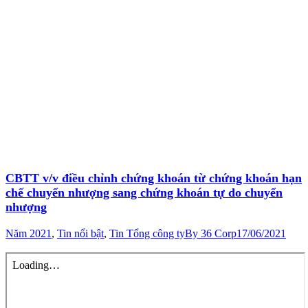
CBTT v/v điều chỉnh chứng khoán từ chứng khoán hạn
chế chuyển nhượng sang chứng khoán tự do chuyển
nhượng
Năm 2021
,
Tin nổi bật
,
Tin Tổng công ty
By
36 Corp
17/06/2021