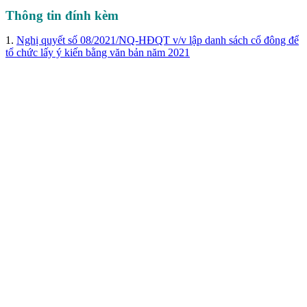
Thông tin đính kèm
1.
Nghị quyết số 08/2021/NQ-HĐQT v/v lập danh sách cổ đông để
tổ chức lấy ý kiến bằng văn bản năm 2021