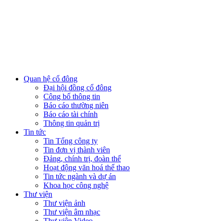
Quan hệ cổ đông
Đại hội đồng cổ đông
Công bố thông tin
Báo cáo thường niên
Báo cáo tài chính
Thông tin quản trị
Tin tức
Tin Tổng công ty
Tin đơn vị thành viên
Đảng, chính trị, đoàn thể
Hoạt động văn hoá thể thao
Tin tức ngành và dự án
Khoa học công nghệ
Thư viện
Thư viện ảnh
Thư viện âm nhạc
Thư viện Video