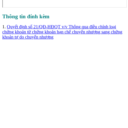
Thông tin đính kèm
1.
Quyết định số 21/QĐ-HĐQT v/v Thông qua điều chỉnh loại
chứng khoán từ chứng khoán hạn chế chuyển nhượng sang chứng
khoán tự do chuyển nhượng