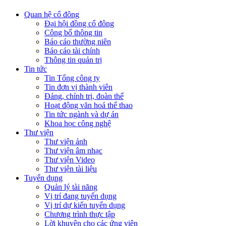
Quan hệ cổ đông
Đại hội đồng cổ đông
Công bố thông tin
Báo cáo thường niên
Báo cáo tài chính
Thông tin quản trị
Tin tức
Tin Tổng công ty
Tin đơn vị thành viên
Đảng, chính trị, đoàn thể
Hoạt động văn hoá thể thao
Tin tức ngành và dự án
Khoa học công nghệ
Thư viện
Thư viện ảnh
Thư viện âm nhạc
Thư viện Video
Thư viện tài liệu
Tuyển dụng
Quản lý tài năng
Vị trí đang tuyển dụng
Vị trí dự kiến tuyển dụng
Chương trình thực tập
Lời khuyên cho các ứng viên