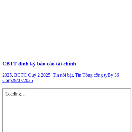
CBTT định kỳ báo cáo tài chính
2025
,
BCTC Quý 2 2025
,
Tin nổi bật
,
Tin Tổng công ty
By
36
Corp
29/07/2025