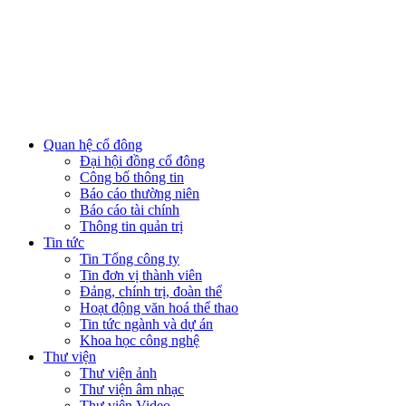
Quan hệ cổ đông
Đại hội đồng cổ đông
Công bố thông tin
Báo cáo thường niên
Báo cáo tài chính
Thông tin quản trị
Tin tức
Tin Tổng công ty
Tin đơn vị thành viên
Đảng, chính trị, đoàn thể
Hoạt động văn hoá thể thao
Tin tức ngành và dự án
Khoa học công nghệ
Thư viện
Thư viện ảnh
Thư viện âm nhạc
Thư viện Video