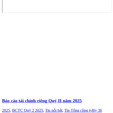
Báo cáo tài chính riêng Quý II năm 2025
2025
,
BCTC Quý 2 2025
,
Tin nổi bật
,
Tin Tổng công ty
By
36