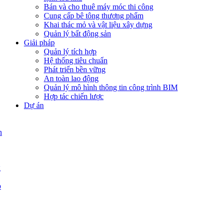
Bán và cho thuê máy móc thi công
Cung cấp bê tông thương phẩm
Khai thác mỏ và vật liệu xây dựng
Quản lý bất động sản
Giải pháp
Quản lý tích hợp
Hệ thống tiêu chuẩn
Phát triển bền vững
An toàn lao động
Quản lý mô hình thông tin công trình BIM
Hợp tác chiến lược
Dự án
n
g
p