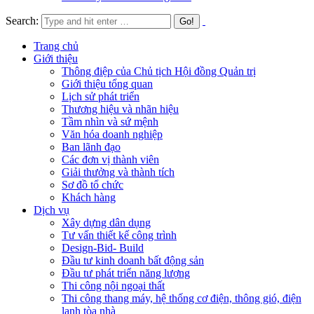
Search:
Trang chủ
Giới thiệu
Thông điệp của Chủ tịch Hội đồng Quản trị
Giới thiệu tổng quan
Lịch sử phát triển
Thương hiệu và nhãn hiệu
Tầm nhìn và sứ mệnh
Văn hóa doanh nghiệp
Ban lãnh đạo
Các đơn vị thành viên
Giải thưởng và thành tích
Sơ đồ tổ chức
Khách hàng
Dịch vụ
Xây dựng dân dụng
Tư vấn thiết kế công trình
Design-Bid- Build
Đầu tư kinh doanh bất động sản
Đầu tư phát triển năng lượng
Thi công nội ngoại thất
Thi công thang máy, hệ thống cơ điện, thông gió, điện
lạnh tòa nhà