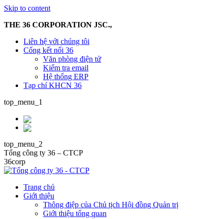
Skip to content
THE 36 CORPORATION JSC.,
Liên hệ với chúng tôi
Cổng kết nối 36
Văn phòng điện tử
Kiểm tra email
Hệ thống ERP
Tạp chí KHCN 36
top_menu_1
top_menu_2
Tổng công ty 36 – CTCP
36corp
Trang chủ
Giới thiệu
Thông điệp của Chủ tịch Hội đồng Quản trị
Giới thiệu tổng quan