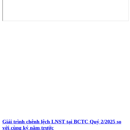
Giải trình chênh lệch LNST tại BCTC Quý 2/2025 so
với cùng ký năm trước