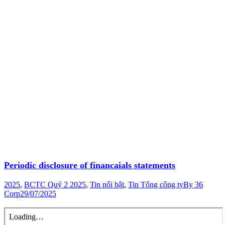
Periodic disclosure of financaials statements
2025
,
BCTC Quý 2 2025
,
Tin nổi bật
,
Tin Tổng công ty
By
36
Corp
29/07/2025