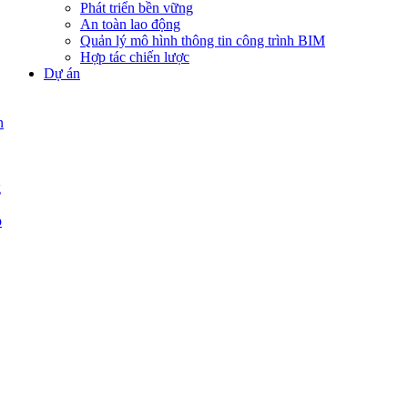
Phát triển bền vững
An toàn lao động
Quản lý mô hình thông tin công trình BIM
Hợp tác chiến lược
Dự án
n
g
p