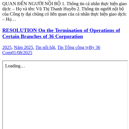
QUAN ĐẾN NGƯỜI NỘI BỘ 1. Thông tin cá nhân thực hiện giao
dịch: – Họ và tên: Vũ Thị Thanh Huyền 2. Thông tin người nội bộ
của Công ty đại chúng có liên quan của cá nhân thực hiện giao dịch:
– Họ…
RESOLUTION On the Termination of Operations of
Certain Branches of 36 Corporation
2025
,
Năm 2025
,
Tin nổi bật
,
Tin Tổng công ty
By
36
Corp
01/08/2025