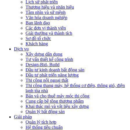
Lịch sử phát triển
Thương hiệu và nhãn hiệu
Tầm nhìn và sứ mệnh
Văn hóa doanh nghiệp
Ban lãnh đạo
Các đơn vị thành viên
Giải thưởng và thành tích
Sơ đồ tổ chức
Khách hàng
Dịch vụ
Xây dựng dân dụng
Tư vấn thiết kế công trình
Design-Bid- Build
Đầu tư kinh doanh bất động sản
Đầu tư phát triển năng lượng
Thi công nội ngoại thất
Thi công thang máy, hệ thống cơ điện, thông gió, điện
lạnh tòa nhà
Bán và cho thuê máy móc thi công
Cung cấp bê tông thương phẩm
Khai thác mỏ và vật liệu xây dựng
Quản lý bất động sản
Giải pháp
Quản lý tích hợp
Hệ thống tiêu chuẩn