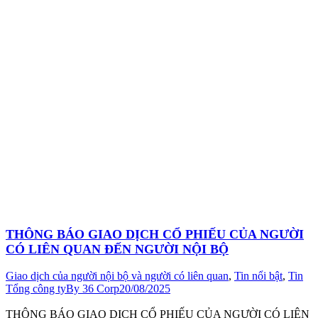
THÔNG BÁO GIAO DỊCH CỔ PHIẾU CỦA NGƯỜI
CÓ LIÊN QUAN ĐẾN NGƯỜI NỘI BỘ
Giao dịch của người nội bộ và người có liên quan
,
Tin nổi bật
,
Tin
Tổng công ty
By
36 Corp
20/08/2025
THÔNG BÁO GIAO DỊCH CỔ PHIẾU CỦA NGƯỜI CÓ LIÊN