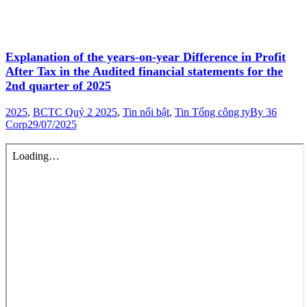
Explanation of the years-on-year Difference in Profit
After Tax in the Audited financial statements for the
2nd quarter of 2025
2025
,
BCTC Quý 2 2025
,
Tin nổi bật
,
Tin Tổng công ty
By
36
Corp
29/07/2025