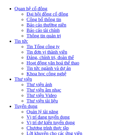
Quan hệ cổ đông
Đại hội đồng cổ đông
Công bố thông tin
Báo cáo thường niên
Báo cáo tài chính
Thông tin quản trị
Tin tức
Tin Tổng công ty
Tin đơn vị thành viên
Đảng, chính trị, đoàn thể
Hoạt động văn hoá thể thao
Tin tức ngành và dự án
Khoa học công nghệ
Thư viện
Thư viện ảnh
Thư viện âm nhạc
Thư viện Video
Thư viện tài liệu
Tuyển dụng
Quản lý tài năng
Vị trí đang tuyển dụng
Vị trí dự kiến tuyển dụng
Chương trình thực tập
Lời khuyên cho các ứng viên