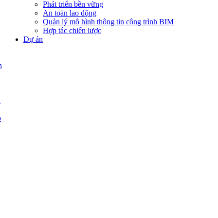
Phát triển bền vững
An toàn lao động
Quản lý mô hình thông tin công trình BIM
Hợp tác chiến lược
Dự án
n
g
p