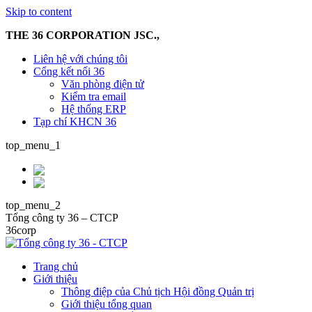
Skip to content
THE 36 CORPORATION JSC.,
Liên hệ với chúng tôi
Cổng kết nối 36
Văn phòng điện tử
Kiểm tra email
Hệ thống ERP
Tạp chí KHCN 36
top_menu_1
top_menu_2
Tổng công ty 36 – CTCP
36corp
Trang chủ
Giới thiệu
Thông điệp của Chủ tịch Hội đồng Quản trị
Giới thiệu tổng quan