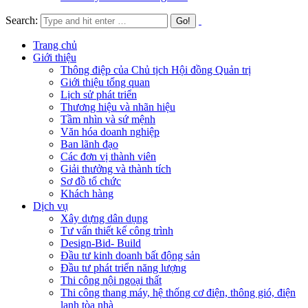
Search:
Trang chủ
Giới thiệu
Thông điệp của Chủ tịch Hội đồng Quản trị
Giới thiệu tổng quan
Lịch sử phát triển
Thương hiệu và nhãn hiệu
Tầm nhìn và sứ mệnh
Văn hóa doanh nghiệp
Ban lãnh đạo
Các đơn vị thành viên
Giải thưởng và thành tích
Sơ đồ tổ chức
Khách hàng
Dịch vụ
Xây dựng dân dụng
Tư vấn thiết kế công trình
Design-Bid- Build
Đầu tư kinh doanh bất động sản
Đầu tư phát triển năng lượng
Thi công nội ngoại thất
Thi công thang máy, hệ thống cơ điện, thông gió, điện
lạnh tòa nhà