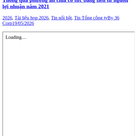
lợi nhuận năm 2021
2026
,
Tài liệu họp 2026
,
Tin nổi bật
,
Tin Tổng công ty
By
36
Corp
19/05/2026