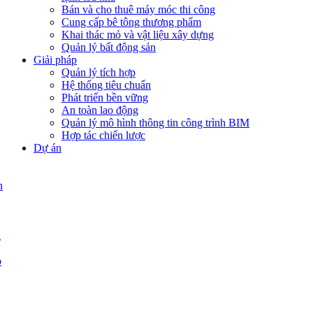
Bán và cho thuê máy móc thi công
Cung cấp bê tông thương phẩm
Khai thác mỏ và vật liệu xây dựng
Quản lý bất động sản
Giải pháp
Quản lý tích hợp
Hệ thống tiêu chuẩn
Phát triển bền vững
An toàn lao động
Quản lý mô hình thông tin công trình BIM
Hợp tác chiến lược
Dự án
n
g
p