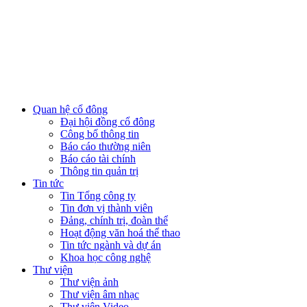
Quan hệ cổ đông
Đại hội đồng cổ đông
Công bố thông tin
Báo cáo thường niên
Báo cáo tài chính
Thông tin quản trị
Tin tức
Tin Tổng công ty
Tin đơn vị thành viên
Đảng, chính trị, đoàn thể
Hoạt động văn hoá thể thao
Tin tức ngành và dự án
Khoa học công nghệ
Thư viện
Thư viện ảnh
Thư viện âm nhạc
Thư viện Video