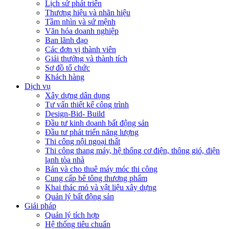
Lịch sử phát triển
Thương hiệu và nhãn hiệu
Tầm nhìn và sứ mệnh
Văn hóa doanh nghiệp
Ban lãnh đạo
Các đơn vị thành viên
Giải thưởng và thành tích
Sơ đồ tổ chức
Khách hàng
Dịch vụ
Xây dựng dân dụng
Tư vấn thiết kế công trình
Design-Bid- Build
Đầu tư kinh doanh bất động sản
Đầu tư phát triển năng lượng
Thi công nội ngoại thất
Thi công thang máy, hệ thống cơ điện, thông gió, điện
lạnh tòa nhà
Bán và cho thuê máy móc thi công
Cung cấp bê tông thương phẩm
Khai thác mỏ và vật liệu xây dựng
Quản lý bất động sản
Giải pháp
Quản lý tích hợp
Hệ thống tiêu chuẩn