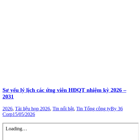
Sơ yếu lý lịch các ứng viên HĐQT nhiệm kỳ 2026 –
2031
2026
,
Tài liệu họp 2026
,
Tin nổi bật
,
Tin Tổng công ty
By
36
Corp
15/05/2026