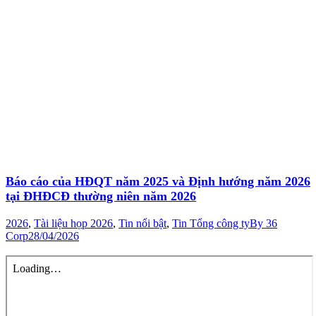
Báo cáo của HĐQT năm 2025 và Định hướng năm 2026
tại ĐHĐCĐ thường niên năm 2026
2026
,
Tài liệu họp 2026
,
Tin nổi bật
,
Tin Tổng công ty
By
36
Corp
28/04/2026