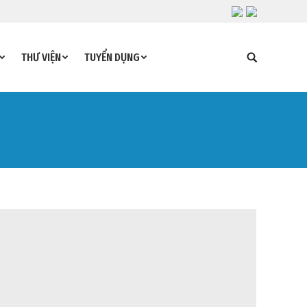
THƯ VIỆN
TUYỂN DỤNG
Search: