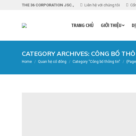
THE 36 CORPORATION JSC.,
Liên hệ với chúng tôi
Cổn
TRANG CHỦ
GIỚI THIỆU
DỊ
CATEGORY ARCHIVES:
CÔNG BỐ THÔ
You are here:
Home
Quan hệ cổ đông
Category "Công bố thông tin"
(Page