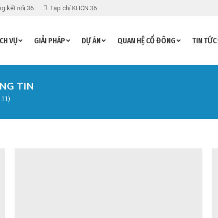
g kết nối 36
Tạp chí KHCN 36
CH VỤ
GIẢI PHÁP
DỰ ÁN
QUAN HỆ CỔ ĐÔNG
TIN TỨC
NG TIN
 11)