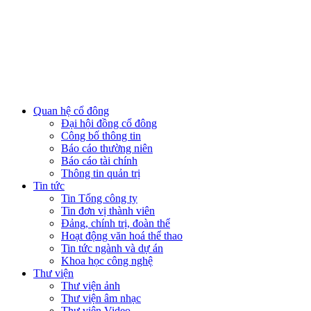
Quan hệ cổ đông
Đại hội đồng cổ đông
Công bố thông tin
Báo cáo thường niên
Báo cáo tài chính
Thông tin quản trị
Tin tức
Tin Tổng công ty
Tin đơn vị thành viên
Đảng, chính trị, đoàn thể
Hoạt động văn hoá thể thao
Tin tức ngành và dự án
Khoa học công nghệ
Thư viện
Thư viện ảnh
Thư viện âm nhạc
Thư viện Video