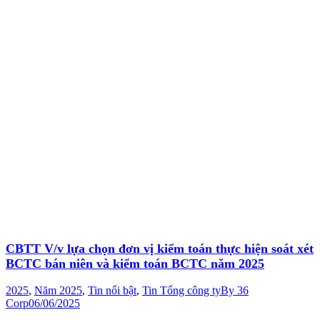
CBTT V/v lựa chọn đơn vị kiểm toán thực hiện soát xét
BCTC bán niên và kiểm toán BCTC năm 2025
2025
,
Năm 2025
,
Tin nổi bật
,
Tin Tổng công ty
By
36
Corp
06/06/2025