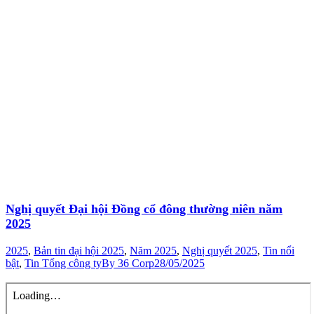
Nghị quyết Đại hội Đồng cổ đông thường niên năm
2025
2025
,
Bản tin đại hội 2025
,
Năm 2025
,
Nghị quyết 2025
,
Tin nổi
bật
,
Tin Tổng công ty
By
36 Corp
28/05/2025