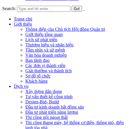
Search:
Trang chủ
Giới thiệu
Thông điệp của Chủ tịch Hội đồng Quản trị
Giới thiệu tổng quan
Lịch sử phát triển
Thương hiệu và nhãn hiệu
Tầm nhìn và sứ mệnh
Văn hóa doanh nghiệp
Ban lãnh đạo
Các đơn vị thành viên
Giải thưởng và thành tích
Sơ đồ tổ chức
Khách hàng
Dịch vụ
Xây dựng dân dụng
Tư vấn thiết kế công trình
Design-Bid- Build
Đầu tư kinh doanh bất động sản
Đầu tư phát triển năng lượng
Thi công nội ngoại thất
Thi công thang máy, hệ thống cơ điện, thông gió, điện
lạnh tòa nhà