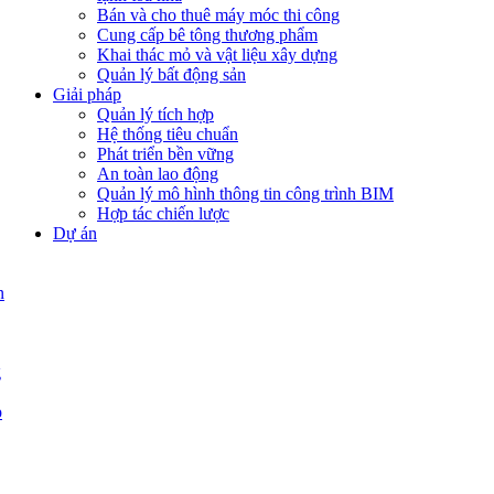
Bán và cho thuê máy móc thi công
Cung cấp bê tông thương phẩm
Khai thác mỏ và vật liệu xây dựng
Quản lý bất động sản
Giải pháp
Quản lý tích hợp
Hệ thống tiêu chuẩn
Phát triển bền vững
An toàn lao động
Quản lý mô hình thông tin công trình BIM
Hợp tác chiến lược
Dự án
n
g
p