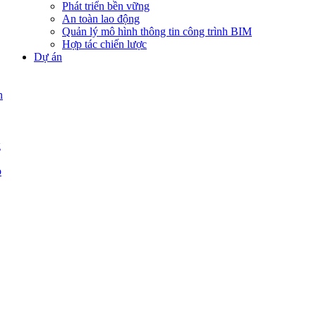
Phát triển bền vững
An toàn lao động
Quản lý mô hình thông tin công trình BIM
Hợp tác chiến lược
Dự án
n
g
p