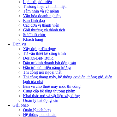
Lịch sử phát triển
Thương hiệu và nhãn hiệu
Tầm nhìn và sứ mệnh
Văn hóa doanh nghiệp
Ban lãnh đạo
Các đơn vị thành viên
Giải thưởng và thành tích
Sơ đồ tổ chức
Khách hàng
Dịch vụ
Xây dựng dân dụng
Tư vấn thiết kế công trình
Design-Bid- Build
Đầu tư kinh doanh bất động sản
Đầu tư phát triển năng lượng
Thi công nội ngoại thất
Thi công thang máy, hệ thống cơ điện, thông gió, điện
lạnh tòa nhà
Bán và cho thuê máy móc thi công
Cung cấp bê tông thương phẩm
Khai thác mỏ và vật liệu xây dựng
Quản lý bất động sản
Giải pháp
Quản lý tích hợp
Hệ thống tiêu chuẩn