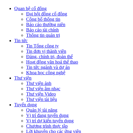
Quan hệ cổ đông
Đại hội đồng cổ đông
Công bố thông tin
Báo cáo thường niên
Báo cáo tài chính
Thông tin quản trị
Tin tức
Tin Tổng công ty
Tin đơn vị thành viên
Đảng, chính trị, đoàn thể
Hoạt động văn hoá thể thao
Tin tức ngành và dự án
Khoa học công nghệ
Thư viện
Thư viện ảnh
Thư viện âm nhạc
Thư viện Video
Thư viện tài liệu
Tuyển dụng
Quản lý tài năng
Vị trí đang tuyển dụng
Vị trí dự kiến tuyển dụng
Chương trình thực tập
Lời khuyên cho các ứng viên