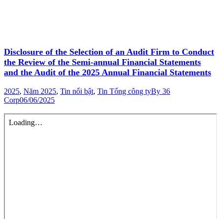
Disclosure of the Selection of an Audit Firm to Conduct
the Review of the Semi-annual Financial Statements
and the Audit of the 2025 Annual Financial Statements
2025
,
Năm 2025
,
Tin nổi bật
,
Tin Tổng công ty
By
36
Corp
06/06/2025