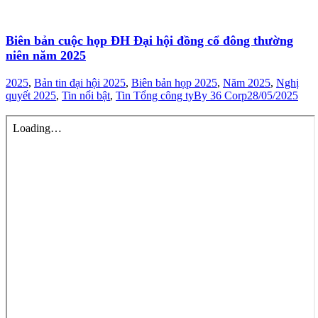
Biên bản cuộc họp ĐH Đại hội đồng cổ đông thường
niên năm 2025
2025
,
Bản tin đại hội 2025
,
Biên bản họp 2025
,
Năm 2025
,
Nghị
quyết 2025
,
Tin nổi bật
,
Tin Tổng công ty
By
36 Corp
28/05/2025