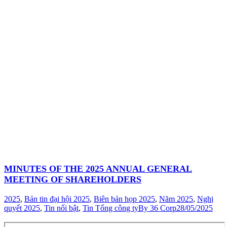
MINUTES OF THE 2025 ANNUAL GENERAL
MEETING OF SHAREHOLDERS
2025
,
Bản tin đại hội 2025
,
Biên bản họp 2025
,
Năm 2025
,
Nghị
quyết 2025
,
Tin nổi bật
,
Tin Tổng công ty
By
36 Corp
28/05/2025