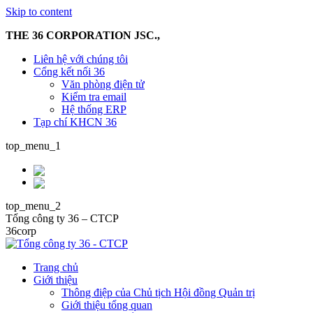
Skip to content
THE 36 CORPORATION JSC.,
Liên hệ với chúng tôi
Cổng kết nối 36
Văn phòng điện tử
Kiểm tra email
Hệ thống ERP
Tạp chí KHCN 36
top_menu_1
top_menu_2
Tổng công ty 36 – CTCP
36corp
Trang chủ
Giới thiệu
Thông điệp của Chủ tịch Hội đồng Quản trị
Giới thiệu tổng quan