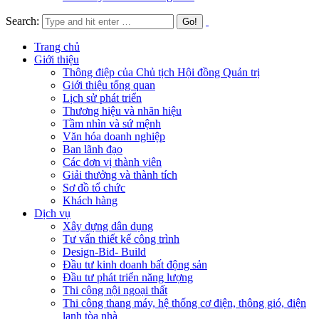
Search:
Trang chủ
Giới thiệu
Thông điệp của Chủ tịch Hội đồng Quản trị
Giới thiệu tổng quan
Lịch sử phát triển
Thương hiệu và nhãn hiệu
Tầm nhìn và sứ mệnh
Văn hóa doanh nghiệp
Ban lãnh đạo
Các đơn vị thành viên
Giải thưởng và thành tích
Sơ đồ tổ chức
Khách hàng
Dịch vụ
Xây dựng dân dụng
Tư vấn thiết kế công trình
Design-Bid- Build
Đầu tư kinh doanh bất động sản
Đầu tư phát triển năng lượng
Thi công nội ngoại thất
Thi công thang máy, hệ thống cơ điện, thông gió, điện
lạnh tòa nhà