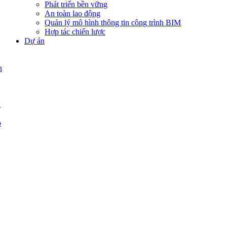
Phát triển bền vững
An toàn lao động
Quản lý mô hình thông tin công trình BIM
Hợp tác chiến lược
Dự án
n
g
p