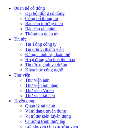
Quan hệ cổ đông
Đại hội đồng cổ đông
Công bố thông tin
Báo cáo thường niên
Báo cáo tài chính
Thông tin quản trị
Tin tức
Tin Tổng công ty
Tin đơn vị thành viên
Đảng, chính trị, đoàn thể
Hoạt động văn hoá thể thao
Tin tức ngành và dự án
Khoa học công nghệ
Thư viện
Thư viện ảnh
Thư viện âm nhạc
Thư viện Video
Thư viện tài liệu
Tuyển dụng
Quản lý tài năng
Vị trí đang tuyển dụng
Vị trí dự kiến tuyển dụng
Chương trình thực tập
Lời khuyên cho các ứng viên