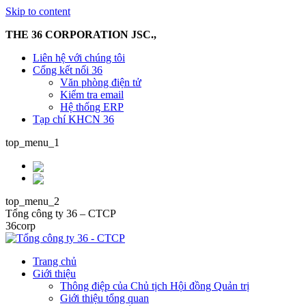
Skip to content
THE 36 CORPORATION JSC.,
Liên hệ với chúng tôi
Cổng kết nối 36
Văn phòng điện tử
Kiểm tra email
Hệ thống ERP
Tạp chí KHCN 36
top_menu_1
top_menu_2
Tổng công ty 36 – CTCP
36corp
Trang chủ
Giới thiệu
Thông điệp của Chủ tịch Hội đồng Quản trị
Giới thiệu tổng quan