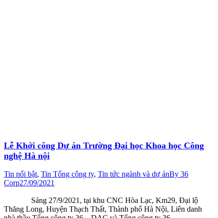
Lễ Khởi công Dự án Trường Đại học Khoa học Công
nghệ Hà nội
Tin nổi bật
,
Tin Tổng công ty
,
Tin tức ngành và dự án
By
36
Corp
27/09/2021
Sáng 27/9/2021, tại khu CNC Hòa Lạc, Km29, Đại lộ
Thăng Long, Huyện Thạch Thất, Thành phố Hà Nội, Liên danh
nhà thầu Tổng công ty 36 – DAC và Tổng công ty 36 –