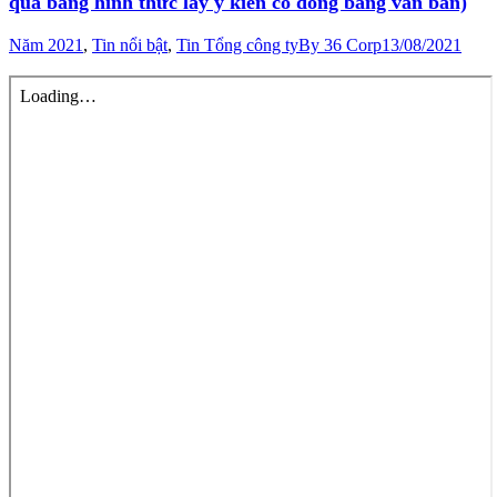
qua bằng hình thức lấy ý kiến cổ đông bằng văn bản)
Năm 2021
,
Tin nổi bật
,
Tin Tổng công ty
By
36 Corp
13/08/2021