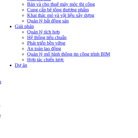
Bán và cho thuê máy móc thi công
Cung cấp bê tông thương phẩm
Khai thác mỏ và vật liệu xây dựng
Quản lý bất động sản
Giải pháp
Quản lý tích hợp
Hệ thống tiêu chuẩn
Phát triển bền vững
An toàn lao động
Quản lý mô hình thông tin công trình BIM
Hợp tác chiến lược
Dự án
n
g
p