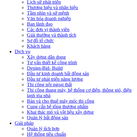
Lịch sử phát triển
Thương hiệu và nhãn hiệu
Tầm nhìn và sứ mệnh
Văn hóa doanh nghiệp
Ban lãnh đạo
Các đơn vị thành viên
Giải thưởng và thành tích
Sơ đồ tổ chức
Khách hàng
Dịch vụ
Xây dựng dân dụng
Tư vấn thiết kế công trình
Design-Bid- Build
Đầu tư kinh doanh bất động sản
Đầu tư phát triển năng lượng
Thi công nội ngoại thất
Thi công thang máy, hệ thống cơ điện, thông gió, điện
lạnh tòa nhà
Bán và cho thuê máy móc thi công
Cung cấp bê tông thương phẩm
Khai thác mỏ và vật liệu xây dựng
Quản lý bất động sản
Giải pháp
Quản lý tích hợp
Hệ thống tiêu chuẩn