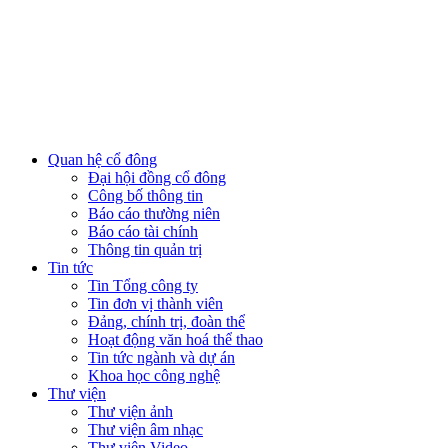
Quan hệ cổ đông
Đại hội đồng cổ đông
Công bố thông tin
Báo cáo thường niên
Báo cáo tài chính
Thông tin quản trị
Tin tức
Tin Tổng công ty
Tin đơn vị thành viên
Đảng, chính trị, đoàn thể
Hoạt động văn hoá thể thao
Tin tức ngành và dự án
Khoa học công nghệ
Thư viện
Thư viện ảnh
Thư viện âm nhạc
Thư viện Video