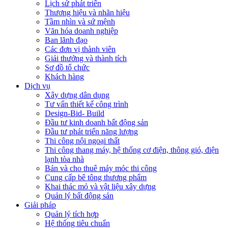
Lịch sử phát triển
Thương hiệu và nhãn hiệu
Tầm nhìn và sứ mệnh
Văn hóa doanh nghiệp
Ban lãnh đạo
Các đơn vị thành viên
Giải thưởng và thành tích
Sơ đồ tổ chức
Khách hàng
Dịch vụ
Xây dựng dân dụng
Tư vấn thiết kế công trình
Design-Bid- Build
Đầu tư kinh doanh bất động sản
Đầu tư phát triển năng lượng
Thi công nội ngoại thất
Thi công thang máy, hệ thống cơ điện, thông gió, điện
lạnh tòa nhà
Bán và cho thuê máy móc thi công
Cung cấp bê tông thương phẩm
Khai thác mỏ và vật liệu xây dựng
Quản lý bất động sản
Giải pháp
Quản lý tích hợp
Hệ thống tiêu chuẩn