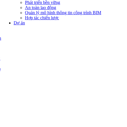
Phát triển bền vững
An toàn lao động
Quản lý mô hình thông tin công trình BIM
Hợp tác chiến lược
Dự án
n
g
p