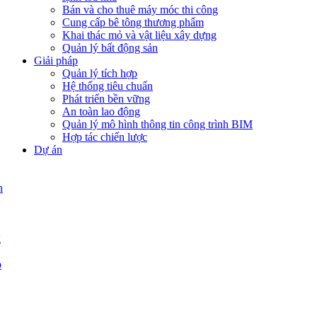
Bán và cho thuê máy móc thi công
Cung cấp bê tông thương phẩm
Khai thác mỏ và vật liệu xây dựng
Quản lý bất động sản
Giải pháp
Quản lý tích hợp
Hệ thống tiêu chuẩn
Phát triển bền vững
An toàn lao động
Quản lý mô hình thông tin công trình BIM
Hợp tác chiến lược
Dự án
n
g
p