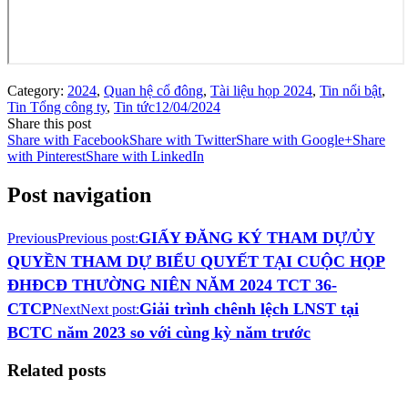
Category:
2024
,
Quan hệ cổ đông
,
Tài liệu họp 2024
,
Tin nổi bật
,
Tin Tổng công ty
,
Tin tức
12/04/2024
Share this post
Share with Facebook
Share with Twitter
Share with Google+
Share
with Pinterest
Share with LinkedIn
Post navigation
GIẤY ĐĂNG KÝ THAM DỰ/ỦY
Previous
Previous post:
QUYỀN THAM DỰ BIỂU QUYẾT TẠI CUỘC HỌP
ĐHĐCĐ THƯỜNG NIÊN NĂM 2024 TCT 36-
CTCP
Giải trình chênh lệch LNST tại
Next
Next post:
BCTC năm 2023 so với cùng kỳ năm trước
Related posts