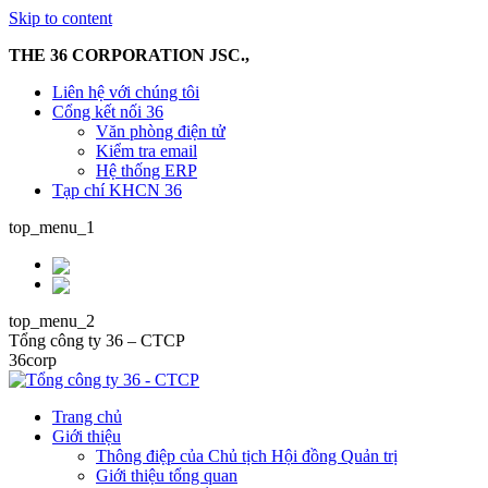
Skip to content
THE 36 CORPORATION JSC.,
Liên hệ với chúng tôi
Cổng kết nối 36
Văn phòng điện tử
Kiểm tra email
Hệ thống ERP
Tạp chí KHCN 36
top_menu_1
top_menu_2
Tổng công ty 36 – CTCP
36corp
Trang chủ
Giới thiệu
Thông điệp của Chủ tịch Hội đồng Quản trị
Giới thiệu tổng quan