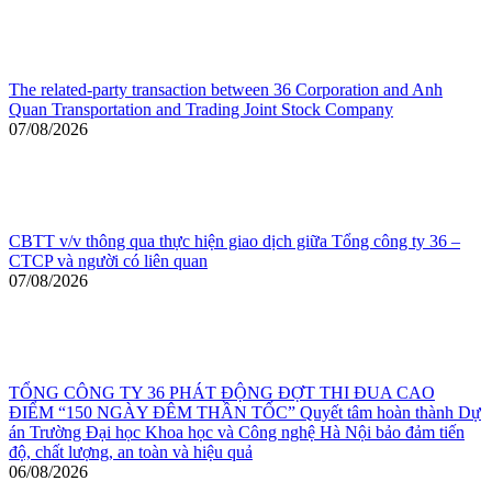
The related-party transaction between 36 Corporation and Anh
Quan Transportation and Trading Joint Stock Company
07/08/2026
CBTT v/v thông qua thực hiện giao dịch giữa Tổng công ty 36 –
CTCP và người có liên quan
07/08/2026
TỔNG CÔNG TY 36 PHÁT ĐỘNG ĐỢT THI ĐUA CAO
ĐIỂM “150 NGÀY ĐÊM THẦN TỐC” Quyết tâm hoàn thành Dự
án Trường Đại học Khoa học và Công nghệ Hà Nội bảo đảm tiến
độ, chất lượng, an toàn và hiệu quả
06/08/2026