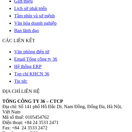
Giới thiệu
Lịch sử phát triển
Tầm nhìn và sứ mệnh
Văn hóa doanh nghiệp
Ban lãnh đạo
CÁC LIÊN KẾT
Văn phòng điện tử
Email Tổng công ty 36
Hệ thống ERP
Tạp chí KHCN 36
Tin tức
ĐỊA CHỈ LIÊN HỆ
TỔNG CÔNG TY 36 – CTCP
Địa chỉ: Số 141 phố Hồ Đắc Di, Nam Đồng, Đống Đa, Hà Nội,
Việt Nam
Mã số thuế: 0105454762
Điện thoại: +84 24 3533 2471
Fax: +84 24 3533 2472