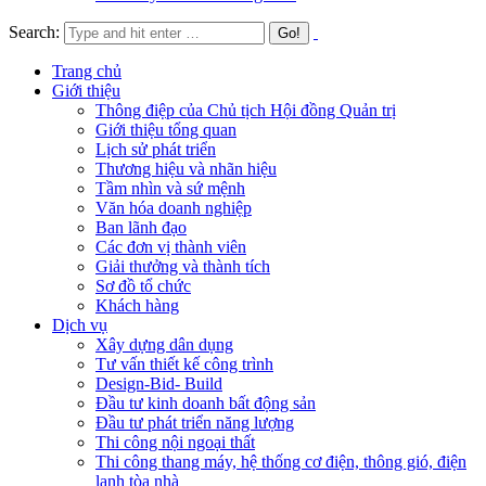
Search:
Trang chủ
Giới thiệu
Thông điệp của Chủ tịch Hội đồng Quản trị
Giới thiệu tổng quan
Lịch sử phát triển
Thương hiệu và nhãn hiệu
Tầm nhìn và sứ mệnh
Văn hóa doanh nghiệp
Ban lãnh đạo
Các đơn vị thành viên
Giải thưởng và thành tích
Sơ đồ tổ chức
Khách hàng
Dịch vụ
Xây dựng dân dụng
Tư vấn thiết kế công trình
Design-Bid- Build
Đầu tư kinh doanh bất động sản
Đầu tư phát triển năng lượng
Thi công nội ngoại thất
Thi công thang máy, hệ thống cơ điện, thông gió, điện
lạnh tòa nhà