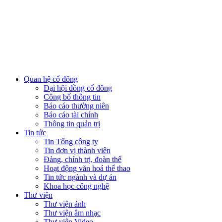
Quan hệ cổ đông
Đại hội đồng cổ đông
Công bố thông tin
Báo cáo thường niên
Báo cáo tài chính
Thông tin quản trị
Tin tức
Tin Tổng công ty
Tin đơn vị thành viên
Đảng, chính trị, đoàn thể
Hoạt động văn hoá thể thao
Tin tức ngành và dự án
Khoa học công nghệ
Thư viện
Thư viện ảnh
Thư viện âm nhạc
Thư viện Video