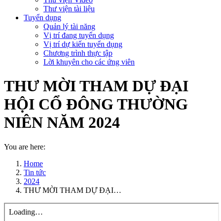
Thư viện tài liệu
Tuyển dụng
Quản lý tài năng
Vị trí đang tuyển dụng
Vị trí dự kiến tuyển dụng
Chương trình thực tập
Lời khuyên cho các ứng viên
THƯ MỜI THAM DỰ ĐẠI
HỘI CỔ ĐÔNG THƯỜNG
NIÊN NĂM 2024
You are here:
Home
Tin tức
2024
THƯ MỜI THAM DỰ ĐẠI…