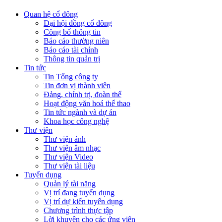
Quan hệ cổ đông
Đại hội đồng cổ đông
Công bố thông tin
Báo cáo thường niên
Báo cáo tài chính
Thông tin quản trị
Tin tức
Tin Tổng công ty
Tin đơn vị thành viên
Đảng, chính trị, đoàn thể
Hoạt động văn hoá thể thao
Tin tức ngành và dự án
Khoa học công nghệ
Thư viện
Thư viện ảnh
Thư viện âm nhạc
Thư viện Video
Thư viện tài liệu
Tuyển dụng
Quản lý tài năng
Vị trí đang tuyển dụng
Vị trí dự kiến tuyển dụng
Chương trình thực tập
Lời khuyên cho các ứng viên