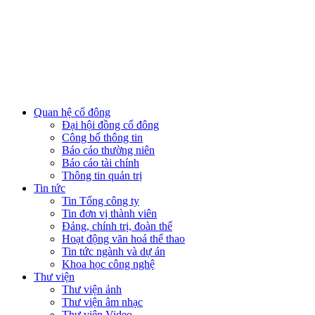
Quan hệ cổ đông
Đại hội đồng cổ đông
Công bố thông tin
Báo cáo thường niên
Báo cáo tài chính
Thông tin quản trị
Tin tức
Tin Tổng công ty
Tin đơn vị thành viên
Đảng, chính trị, đoàn thể
Hoạt động văn hoá thể thao
Tin tức ngành và dự án
Khoa học công nghệ
Thư viện
Thư viện ảnh
Thư viện âm nhạc
Thư viện Video