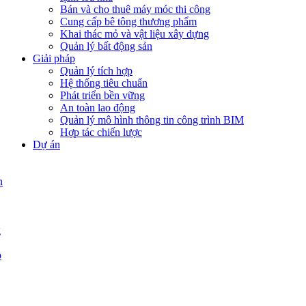
Bán và cho thuê máy móc thi công
Cung cấp bê tông thương phẩm
Khai thác mỏ và vật liệu xây dựng
Quản lý bất động sản
Giải pháp
Quản lý tích hợp
Hệ thống tiêu chuẩn
Phát triển bền vững
An toàn lao động
Quản lý mô hình thông tin công trình BIM
Hợp tác chiến lược
Dự án
n
g
p