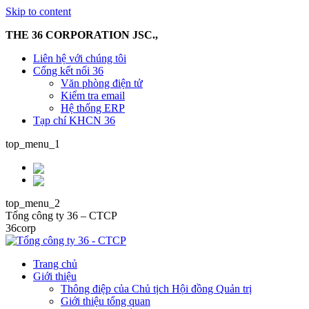
Skip to content
THE 36 CORPORATION JSC.,
Liên hệ với chúng tôi
Cổng kết nối 36
Văn phòng điện tử
Kiểm tra email
Hệ thống ERP
Tạp chí KHCN 36
top_menu_1
top_menu_2
Tổng công ty 36 – CTCP
36corp
Trang chủ
Giới thiệu
Thông điệp của Chủ tịch Hội đồng Quản trị
Giới thiệu tổng quan