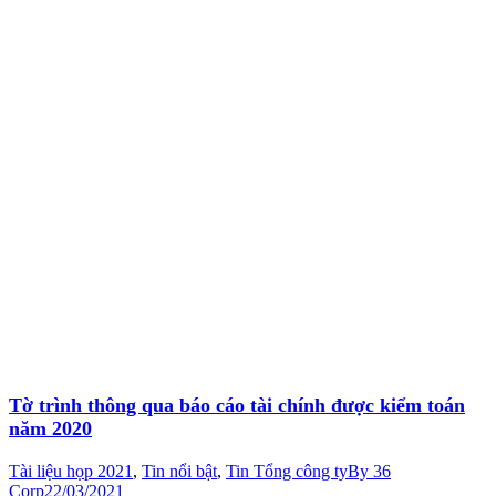
Tờ trình thông qua báo cáo tài chính được kiểm toán
năm 2020
Tài liệu họp 2021
,
Tin nổi bật
,
Tin Tổng công ty
By
36
Corp
22/03/2021