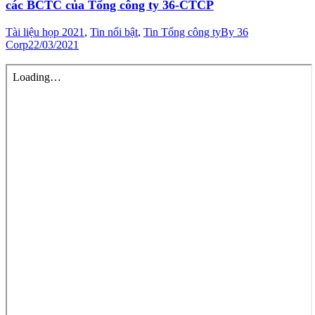
các BCTC của Tổng công ty 36-CTCP
Tài liệu họp 2021
,
Tin nổi bật
,
Tin Tổng công ty
By
36
Corp
22/03/2021