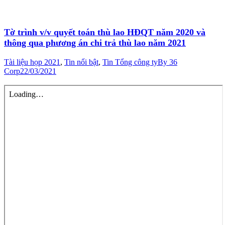
Tờ trình v/v quyết toán thù lao HĐQT năm 2020 và
thông qua phương án chi trả thù lao năm 2021
Tài liệu họp 2021
,
Tin nổi bật
,
Tin Tổng công ty
By
36
Corp
22/03/2021