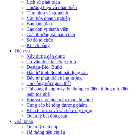
Lịch sử phát triển
Thương hiệu và nhãn hiệu
Tầm nhìn và sứ mệnh
Văn hóa doanh nghiệp
Ban lãnh đạo
Các đơn vị thành viên
Giải thưởng và thành tích
Sơ đồ tổ chức
Khách hàng
Dịch vụ
Xây dựng dân dụng
Tư vấn thiết kế công trình
Design-Bid- Build
Đầu tư kinh doanh bất động sản
Đầu tư phát triển năng lượng
Thi công nội ngoại thất
Thi công thang máy, hệ thống cơ điện, thông gió, điện
lạnh tòa nhà
Bán và cho thuê máy móc thi công
Cung cấp bê tông thương phẩm
Khai thác mỏ và vật liệu xây dựng
Quản lý bất động sản
Giải pháp
Quản lý tích hợp
Hệ thống tiêu chuẩn