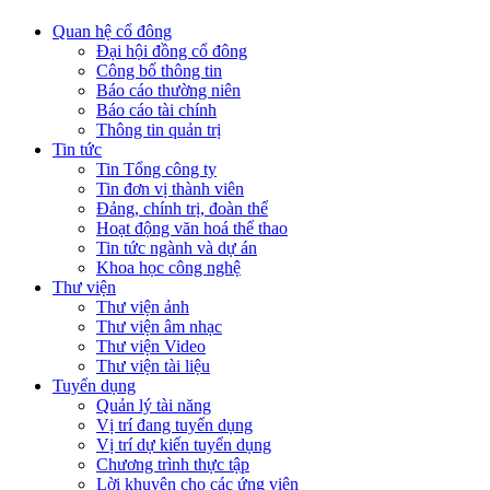
Quan hệ cổ đông
Đại hội đồng cổ đông
Công bố thông tin
Báo cáo thường niên
Báo cáo tài chính
Thông tin quản trị
Tin tức
Tin Tổng công ty
Tin đơn vị thành viên
Đảng, chính trị, đoàn thể
Hoạt động văn hoá thể thao
Tin tức ngành và dự án
Khoa học công nghệ
Thư viện
Thư viện ảnh
Thư viện âm nhạc
Thư viện Video
Thư viện tài liệu
Tuyển dụng
Quản lý tài năng
Vị trí đang tuyển dụng
Vị trí dự kiến tuyển dụng
Chương trình thực tập
Lời khuyên cho các ứng viên