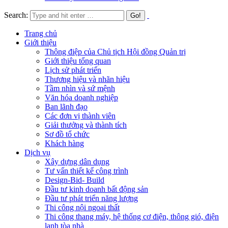
Search:
Trang chủ
Giới thiệu
Thông điệp của Chủ tịch Hội đồng Quản trị
Giới thiệu tổng quan
Lịch sử phát triển
Thương hiệu và nhãn hiệu
Tầm nhìn và sứ mệnh
Văn hóa doanh nghiệp
Ban lãnh đạo
Các đơn vị thành viên
Giải thưởng và thành tích
Sơ đồ tổ chức
Khách hàng
Dịch vụ
Xây dựng dân dụng
Tư vấn thiết kế công trình
Design-Bid- Build
Đầu tư kinh doanh bất động sản
Đầu tư phát triển năng lượng
Thi công nội ngoại thất
Thi công thang máy, hệ thống cơ điện, thông gió, điện
lạnh tòa nhà