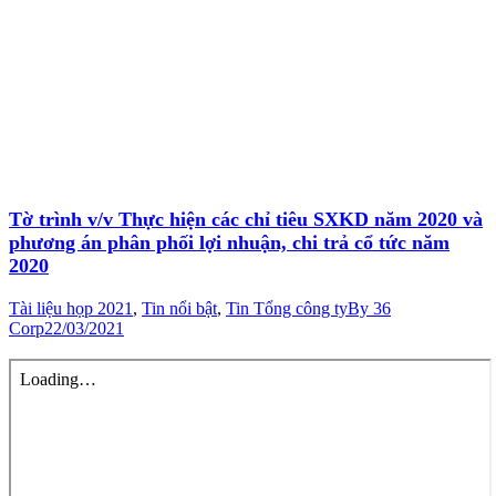
Tờ trình v/v Thực hiện các chỉ tiêu SXKD năm 2020 và
phương án phân phối lợi nhuận, chi trả cổ tức năm
2020
Tài liệu họp 2021
,
Tin nổi bật
,
Tin Tổng công ty
By
36
Corp
22/03/2021