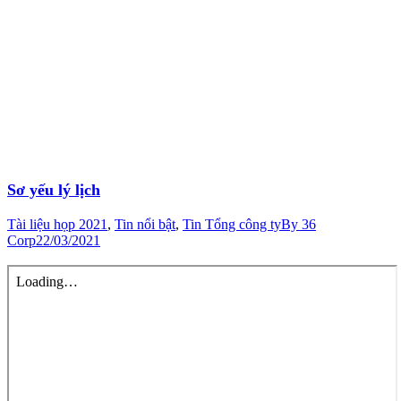
Sơ yếu lý lịch
Tài liệu họp 2021
,
Tin nổi bật
,
Tin Tổng công ty
By
36
Corp
22/03/2021