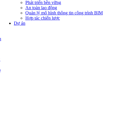
Phát triển bền vững
An toàn lao động
Quản lý mô hình thông tin công trình BIM
Hợp tác chiến lược
Dự án
n
g
p