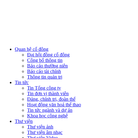
Quan hệ cổ đông
Đại hội đồng cổ đông
Công bố thông tin
Báo cáo thường niên
Báo cáo tài chính
Thông tin quản trị
Tin tức
Tin Tổng công ty
Tin đơn vị thành viên
Đảng, chính trị, đoàn thể
Hoạt động văn hoá thể thao
Tin tức ngành và dự án
Khoa học công nghệ
Thư viện
Thư viện ảnh
Thư viện âm nhạc
Thư viện Video