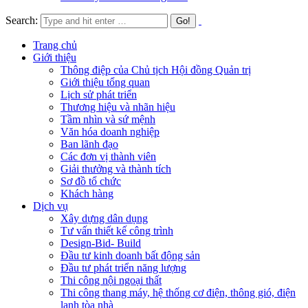
Search:
Trang chủ
Giới thiệu
Thông điệp của Chủ tịch Hội đồng Quản trị
Giới thiệu tổng quan
Lịch sử phát triển
Thương hiệu và nhãn hiệu
Tầm nhìn và sứ mệnh
Văn hóa doanh nghiệp
Ban lãnh đạo
Các đơn vị thành viên
Giải thưởng và thành tích
Sơ đồ tổ chức
Khách hàng
Dịch vụ
Xây dựng dân dụng
Tư vấn thiết kế công trình
Design-Bid- Build
Đầu tư kinh doanh bất động sản
Đầu tư phát triển năng lượng
Thi công nội ngoại thất
Thi công thang máy, hệ thống cơ điện, thông gió, điện
lạnh tòa nhà