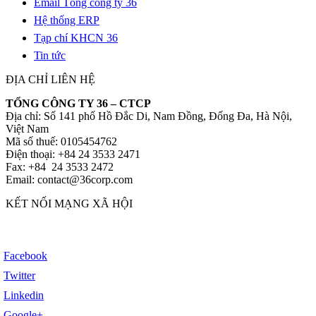
Email Tổng công ty 36
Hệ thống ERP
Tạp chí KHCN 36
Tin tức
ĐỊA CHỈ LIÊN HỆ
TỔNG CÔNG TY 36 – CTCP
Địa chỉ: Số 141 phố Hồ Đắc Di, Nam Đồng, Đống Đa, Hà Nội,
Việt Nam
Mã số thuế: 0105454762
Điện thoại: +84 24 3533 2471
Fax: +84 24 3533 2472
Email: contact@36corp.com
KẾT NỐI MẠNG XÃ HỘI
Facebook
Twitter
Linkedin
Google+