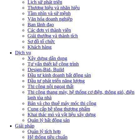
Lịch sử phát triển
Thương hiệu và nhãn hiệu
Tầm nhìn và sứ mệnh
Văn hóa doanh nghiệp
Ban lãnh đạo
Các đơn vị thành viên
Giải thưởng và thành tích
Sơ đồ tổ chức
Khách hàng
Dịch vụ
Xây dựng dân dụng
Tư vấn thiết kế công trình
Design-Bid- Build
Đầu tư kinh doanh bất động sản
Đầu tư phát triển năng lượng
Thi công nội ngoại thất
Thi công thang máy, hệ thống cơ điện, thông gió, điện
lạnh tòa nhà
Bán và cho thuê máy móc thi công
Cung cấp bê tông thương phẩm
Khai thác mỏ và vật liệu xây dựng
Quản lý bất động sản
Giải pháp
Quản lý tích hợp
Hệ thống tiêu chuẩn