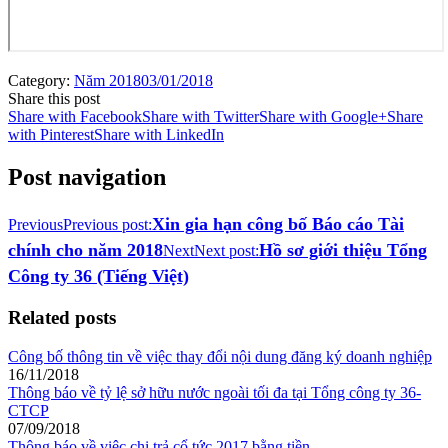
Category:
Năm 2018
03/01/2018
Share this post
Share with Facebook
Share with Twitter
Share with Google+
Share
with Pinterest
Share with LinkedIn
Post navigation
Xin gia hạn công bố Báo cáo Tài
Previous
Previous post:
chính cho năm 2018
Hồ sơ giới thiệu Tổng
Next
Next post:
Công ty 36 (Tiếng Việt)
Related posts
Công bố thông tin về việc thay đổi nội dung đăng ký doanh nghiệp
16/11/2018
Thông báo về tỷ lệ sở hữu nước ngoài tối đa tại Tổng công ty 36-
CTCP
07/09/2018
Thông báo về việc chi trả cổ tức 2017 bằng tiền