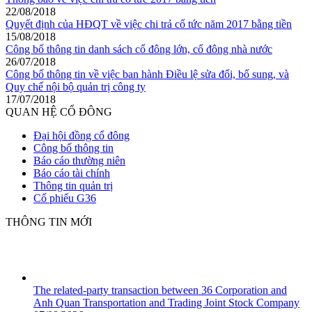
22/08/2018
Quyết định của HĐQT về việc chi trả cổ tức năm 2017 bằng tiền
15/08/2018
Công bố thông tin danh sách cổ đông lớn, cổ đông nhà nước
26/07/2018
Công bố thông tin về việc ban hành Điều lệ sửa đổi, bổ sung, và
Quy chế nội bộ quản trị công ty
17/07/2018
QUAN HỆ CỔ ĐÔNG
Đại hội đồng cổ đông
Công bố thông tin
Báo cáo thường niên
Báo cáo tài chính
Thông tin quản trị
Cố phiếu G36
THÔNG TIN MỚI
The related-party transaction between 36 Corporation and
Anh Quan Transportation and Trading Joint Stock Company