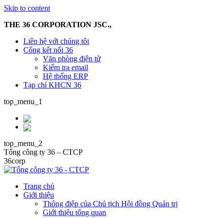
Skip to content
THE 36 CORPORATION JSC.,
Liên hệ với chúng tôi
Cổng kết nối 36
Văn phòng điện tử
Kiểm tra email
Hệ thống ERP
Tạp chí KHCN 36
top_menu_1
top_menu_2
Tổng công ty 36 – CTCP
36corp
Trang chủ
Giới thiệu
Thông điệp của Chủ tịch Hội đồng Quản trị
Giới thiệu tổng quan