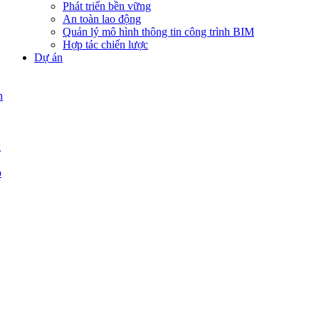
Phát triển bền vững
An toàn lao động
Quản lý mô hình thông tin công trình BIM
Hợp tác chiến lược
Dự án
n
g
p