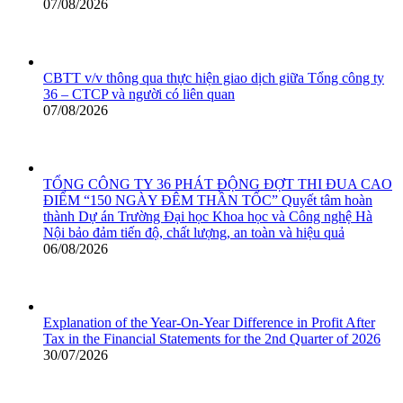
07/08/2026
CBTT v/v thông qua thực hiện giao dịch giữa Tổng công ty
36 – CTCP và người có liên quan
07/08/2026
TỔNG CÔNG TY 36 PHÁT ĐỘNG ĐỢT THI ĐUA CAO
ĐIỂM “150 NGÀY ĐÊM THẦN TỐC” Quyết tâm hoàn
thành Dự án Trường Đại học Khoa học và Công nghệ Hà
Nội bảo đảm tiến độ, chất lượng, an toàn và hiệu quả
06/08/2026
Explanation of the Year-On-Year Difference in Profit After
Tax in the Financial Statements for the 2nd Quarter of 2026
30/07/2026