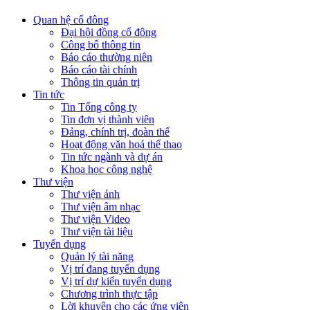
Quan hệ cổ đông
Đại hội đồng cổ đông
Công bố thông tin
Báo cáo thường niên
Báo cáo tài chính
Thông tin quản trị
Tin tức
Tin Tổng công ty
Tin đơn vị thành viên
Đảng, chính trị, đoàn thể
Hoạt động văn hoá thể thao
Tin tức ngành và dự án
Khoa học công nghệ
Thư viện
Thư viện ảnh
Thư viện âm nhạc
Thư viện Video
Thư viện tài liệu
Tuyển dụng
Quản lý tài năng
Vị trí đang tuyển dụng
Vị trí dự kiến tuyển dụng
Chương trình thực tập
Lời khuyên cho các ứng viên