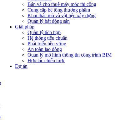
Bán và cho thuê máy móc thi công
Cung cấp bê tông thương phẩm
Khai thác mỏ và vật liệu xây dựng
Quản lý bất động sản
Giải pháp
Quản lý tích hợp
Hệ thống tiêu chuẩn
Phát triển bền vững
An toàn lao động
Quản lý mô hình thông tin công trình BIM
Hợp tác chiến lược
Dự án
n
g
p