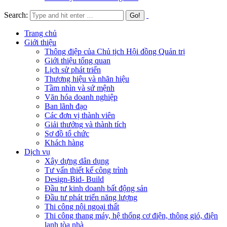
Search:
Trang chủ
Giới thiệu
Thông điệp của Chủ tịch Hội đồng Quản trị
Giới thiệu tổng quan
Lịch sử phát triển
Thương hiệu và nhãn hiệu
Tầm nhìn và sứ mệnh
Văn hóa doanh nghiệp
Ban lãnh đạo
Các đơn vị thành viên
Giải thưởng và thành tích
Sơ đồ tổ chức
Khách hàng
Dịch vụ
Xây dựng dân dụng
Tư vấn thiết kế công trình
Design-Bid- Build
Đầu tư kinh doanh bất động sản
Đầu tư phát triển năng lượng
Thi công nội ngoại thất
Thi công thang máy, hệ thống cơ điện, thông gió, điện
lạnh tòa nhà