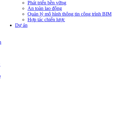
Phát triển bền vững
An toàn lao động
Quản lý mô hình thông tin công trình BIM
Hợp tác chiến lược
Dự án
n
g
p