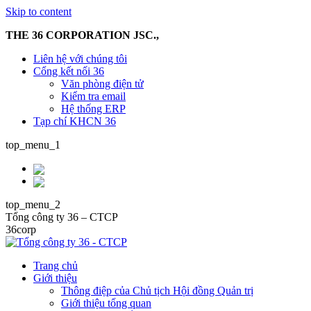
Skip to content
THE 36 CORPORATION JSC.,
Liên hệ với chúng tôi
Cổng kết nối 36
Văn phòng điện tử
Kiểm tra email
Hệ thống ERP
Tạp chí KHCN 36
top_menu_1
top_menu_2
Tổng công ty 36 – CTCP
36corp
Trang chủ
Giới thiệu
Thông điệp của Chủ tịch Hội đồng Quản trị
Giới thiệu tổng quan