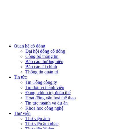
Quan hệ cổ đông
Đại hội đồng cổ đông
Công bố thông tin
Báo cáo thường niên
Báo cáo tài chính
Thông tin quản trị
Tin tức
Tin Tổng công ty
Tin đơn vị thành viên
Đảng, chính trị, đoàn thể
Hoạt động văn hoá thể thao
Tin tức ngành và dự án
Khoa học công nghệ
Thư viện
Thư viện ảnh
Thư viện âm nhạc
Thư viện Video