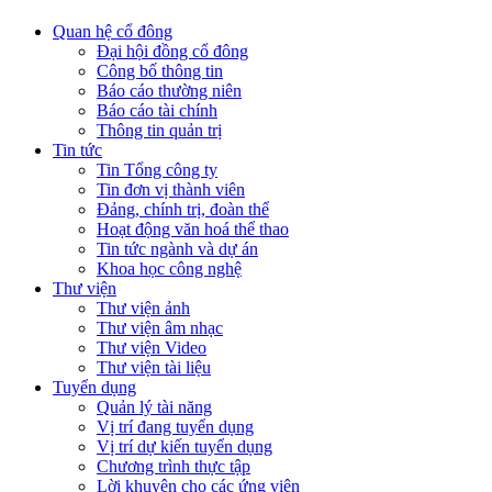
Quan hệ cổ đông
Đại hội đồng cổ đông
Công bố thông tin
Báo cáo thường niên
Báo cáo tài chính
Thông tin quản trị
Tin tức
Tin Tổng công ty
Tin đơn vị thành viên
Đảng, chính trị, đoàn thể
Hoạt động văn hoá thể thao
Tin tức ngành và dự án
Khoa học công nghệ
Thư viện
Thư viện ảnh
Thư viện âm nhạc
Thư viện Video
Thư viện tài liệu
Tuyển dụng
Quản lý tài năng
Vị trí đang tuyển dụng
Vị trí dự kiến tuyển dụng
Chương trình thực tập
Lời khuyên cho các ứng viên