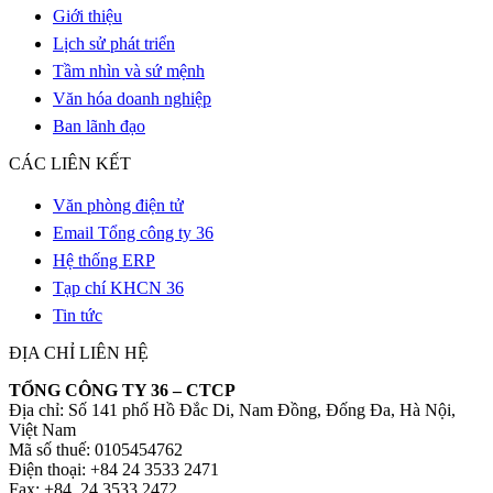
Giới thiệu
Lịch sử phát triển
Tầm nhìn và sứ mệnh
Văn hóa doanh nghiệp
Ban lãnh đạo
CÁC LIÊN KẾT
Văn phòng điện tử
Email Tổng công ty 36
Hệ thống ERP
Tạp chí KHCN 36
Tin tức
ĐỊA CHỈ LIÊN HỆ
TỔNG CÔNG TY 36 – CTCP
Địa chỉ: Số 141 phố Hồ Đắc Di, Nam Đồng, Đống Đa, Hà Nội,
Việt Nam
Mã số thuế: 0105454762
Điện thoại: +84 24 3533 2471
Fax: +84 24 3533 2472