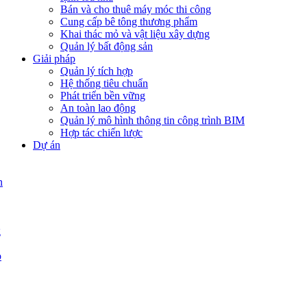
Bán và cho thuê máy móc thi công
Cung cấp bê tông thương phẩm
Khai thác mỏ và vật liệu xây dựng
Quản lý bất động sản
Giải pháp
Quản lý tích hợp
Hệ thống tiêu chuẩn
Phát triển bền vững
An toàn lao động
Quản lý mô hình thông tin công trình BIM
Hợp tác chiến lược
Dự án
n
g
p