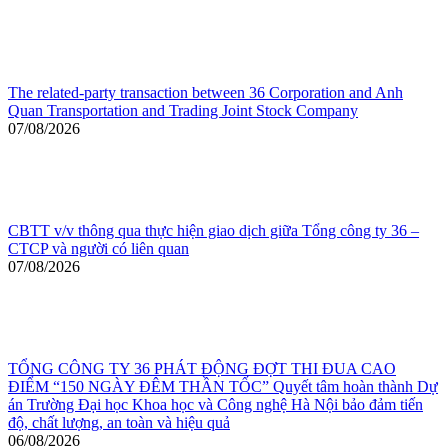
The related-party transaction between 36 Corporation and Anh
Quan Transportation and Trading Joint Stock Company
07/08/2026
CBTT v/v thông qua thực hiện giao dịch giữa Tổng công ty 36 –
CTCP và người có liên quan
07/08/2026
TỔNG CÔNG TY 36 PHÁT ĐỘNG ĐỢT THI ĐUA CAO
ĐIỂM “150 NGÀY ĐÊM THẦN TỐC” Quyết tâm hoàn thành Dự
án Trường Đại học Khoa học và Công nghệ Hà Nội bảo đảm tiến
độ, chất lượng, an toàn và hiệu quả
06/08/2026