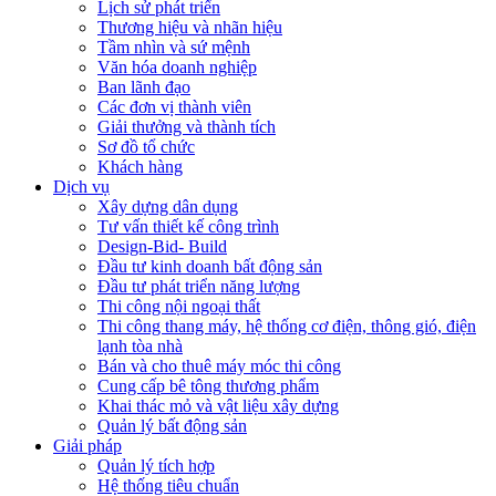
Lịch sử phát triển
Thương hiệu và nhãn hiệu
Tầm nhìn và sứ mệnh
Văn hóa doanh nghiệp
Ban lãnh đạo
Các đơn vị thành viên
Giải thưởng và thành tích
Sơ đồ tổ chức
Khách hàng
Dịch vụ
Xây dựng dân dụng
Tư vấn thiết kế công trình
Design-Bid- Build
Đầu tư kinh doanh bất động sản
Đầu tư phát triển năng lượng
Thi công nội ngoại thất
Thi công thang máy, hệ thống cơ điện, thông gió, điện
lạnh tòa nhà
Bán và cho thuê máy móc thi công
Cung cấp bê tông thương phẩm
Khai thác mỏ và vật liệu xây dựng
Quản lý bất động sản
Giải pháp
Quản lý tích hợp
Hệ thống tiêu chuẩn