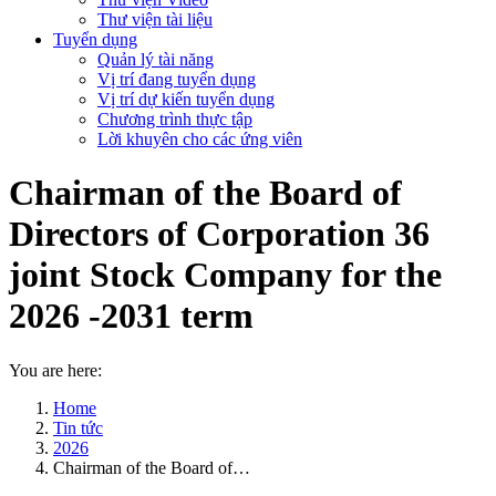
Thư viện tài liệu
Tuyển dụng
Quản lý tài năng
Vị trí đang tuyển dụng
Vị trí dự kiến tuyển dụng
Chương trình thực tập
Lời khuyên cho các ứng viên
Chairman of the Board of
Directors of Corporation 36
joint Stock Company for the
2026 -2031 term
You are here:
Home
Tin tức
2026
Chairman of the Board of…