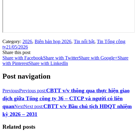
Category:
2026
,
Biên bản họp 2026
,
Tin nổi bật
,
Tin Tổng công
ty
21/05/2026
Share this post
Share with Facebook
Share with Twitter
Share with Google+
Share
with Pinterest
Share with LinkedIn
Post navigation
CBTT v/v thông qua thực hiện giao
Previous
Previous post:
dịch giữa Tổng công ty 36 – CTCP và người có liên
quan
CBTT v/v Bầu chủ tịch HĐQT nhiệm
Next
Next post:
kỳ 2026 – 2031
Related posts