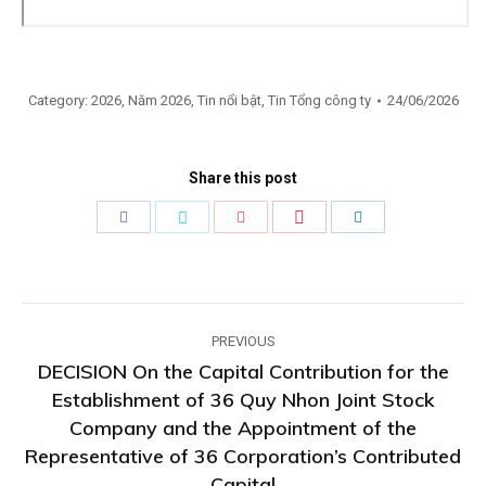
Category:
2026
,
Năm 2026
,
Tin nổi bật
,
Tin Tổng công ty
24/06/2026
Share this post
Share
Share
Share
Share
Share
with
with
with
with
with
Pinterest
Facebook
Twitter
Google+
LinkedIn
Post
PREVIOUS
navigation
DECISION On the Capital Contribution for the
Establishment of 36 Quy Nhon Joint Stock
Company and the Appointment of the
Previous
Representative of 36 Corporation’s Contributed
post:
Capital