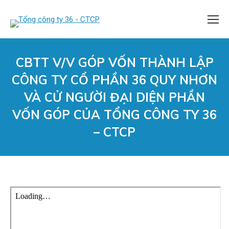
CBTT V/V GÓP VỐN THÀNH LẬP
CÔNG TY CỔ PHẦN 36 QUY NHƠN
VÀ CỬ NGƯỜI ĐẠI DIỆN PHẦN
VỐN GÓP CỦA TỔNG CÔNG TY 36
– CTCP
You are here: