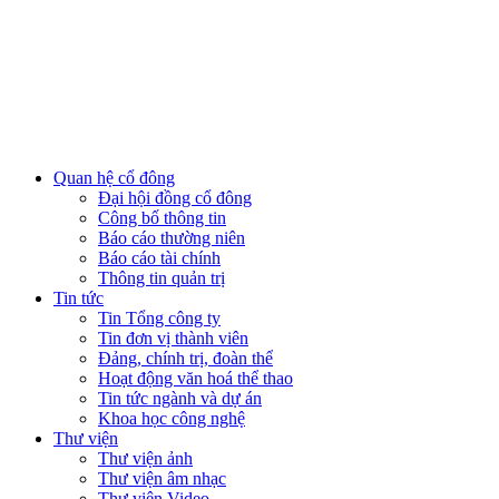
Quan hệ cổ đông
Đại hội đồng cổ đông
Công bố thông tin
Báo cáo thường niên
Báo cáo tài chính
Thông tin quản trị
Tin tức
Tin Tổng công ty
Tin đơn vị thành viên
Đảng, chính trị, đoàn thể
Hoạt động văn hoá thể thao
Tin tức ngành và dự án
Khoa học công nghệ
Thư viện
Thư viện ảnh
Thư viện âm nhạc
Thư viện Video