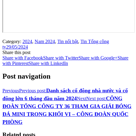
Category:
2024
,
Nam 2024
,
Tin nổi bật
,
Tin Tổng công
ty
29/05/2024
Share this post
Share with Facebook
Share with Twitter
Share with Google+
Share
with Pinterest
Share with LinkedIn
Post navigation
Danh sách cổ đông nhà nước và cổ
Previous
Previous post:
đông lớn 6 tháng đầu năm 2024
CÔNG
Next
Next post:
ĐOÀN TỔNG CÔNG TY 36 THAM GIA GIẢI BÓNG
ĐÁ MINI TRONG KHỐI VI – CÔNG ĐOÀN QUỐC
PHÒNG
Related posts