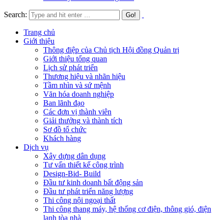
Search:
Trang chủ
Giới thiệu
Thông điệp của Chủ tịch Hội đồng Quản trị
Giới thiệu tổng quan
Lịch sử phát triển
Thương hiệu và nhãn hiệu
Tầm nhìn và sứ mệnh
Văn hóa doanh nghiệp
Ban lãnh đạo
Các đơn vị thành viên
Giải thưởng và thành tích
Sơ đồ tổ chức
Khách hàng
Dịch vụ
Xây dựng dân dụng
Tư vấn thiết kế công trình
Design-Bid- Build
Đầu tư kinh doanh bất động sản
Đầu tư phát triển năng lượng
Thi công nội ngoại thất
Thi công thang máy, hệ thống cơ điện, thông gió, điện
lạnh tòa nhà