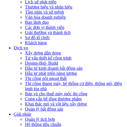
Lịch sử phát triển
Thương hiệu và nhãn hiệu
Tầm nhìn và sứ mệnh
Văn hóa doanh nghiệp
Ban lãnh đạo
Các đơn vị thành viên
Giải thưởng và thành tích
Sơ đồ tổ chức
Khách hàng
Dịch vụ
Xây dựng dân dụng
Tư vấn thiết kế công trình
Design-Bid- Build
Đầu tư kinh doanh bất động sản
Đầu tư phát triển năng lượng
Thi công nội ngoại thất
Thi công thang máy, hệ thống cơ điện, thông gió, điện
lạnh tòa nhà
Bán và cho thuê máy móc thi công
Cung cấp bê tông thương phẩm
Khai thác mỏ và vật liệu xây dựng
Quản lý bất động sản
Giải pháp
Quản lý tích hợp
Hệ thống tiêu chuẩn