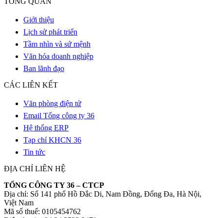
TỔNG QUAN
Giới thiệu
Lịch sử phát triển
Tầm nhìn và sứ mệnh
Văn hóa doanh nghiệp
Ban lãnh đạo
CÁC LIÊN KẾT
Văn phòng điện tử
Email Tổng công ty 36
Hệ thống ERP
Tạp chí KHCN 36
Tin tức
ĐỊA CHỈ LIÊN HỆ
TỔNG CÔNG TY 36 – CTCP
Địa chỉ: Số 141 phố Hồ Đắc Di, Nam Đồng, Đống Đa, Hà Nội,
Việt Nam
Mã số thuế: 0105454762