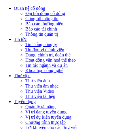
Quan hệ cổ đông
Đại hội đồng cổ đông
Công bố thông tin
Báo cáo thường niên
Báo cáo tài chính
Thông tin quản trị
Tin tức
Tin Tổng công ty
Tin đơn vị thành viên
Đảng, chính trị, đoàn thể
Hoạt động văn hoá thể thao
Tin tức ngành và dự án
Khoa học công nghệ
Thư viện
Thư viện ảnh
Thư viện âm nhạc
Thư viện Video
Thư viện tài liệu
Tuyển dụng
Quản lý tài năng
Vị trí đang tuyển dụng
Vị trí dự kiến tuyển dụng
Chương trình thực tập
Lời khuyên cho các ứng viên