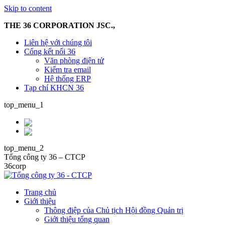
Skip to content
THE 36 CORPORATION JSC.,
Liên hệ với chúng tôi
Cổng kết nối 36
Văn phòng điện tử
Kiểm tra email
Hệ thống ERP
Tạp chí KHCN 36
top_menu_1
top_menu_2
Tổng công ty 36 – CTCP
36corp
Trang chủ
Giới thiệu
Thông điệp của Chủ tịch Hội đồng Quản trị
Giới thiệu tổng quan