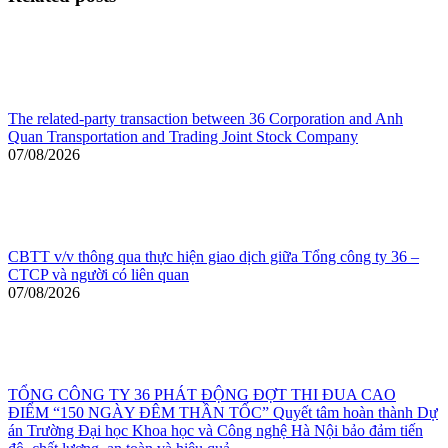
The related-party transaction between 36 Corporation and Anh
Quan Transportation and Trading Joint Stock Company
07/08/2026
CBTT v/v thông qua thực hiện giao dịch giữa Tổng công ty 36 –
CTCP và người có liên quan
07/08/2026
TỔNG CÔNG TY 36 PHÁT ĐỘNG ĐỢT THI ĐUA CAO
ĐIỂM “150 NGÀY ĐÊM THẦN TỐC” Quyết tâm hoàn thành Dự
án Trường Đại học Khoa học và Công nghệ Hà Nội bảo đảm tiến