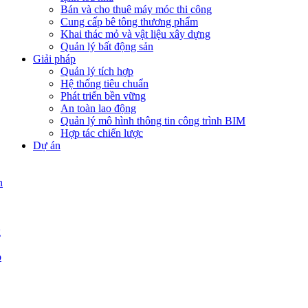
Bán và cho thuê máy móc thi công
Cung cấp bê tông thương phẩm
Khai thác mỏ và vật liệu xây dựng
Quản lý bất động sản
Giải pháp
Quản lý tích hợp
Hệ thống tiêu chuẩn
Phát triển bền vững
An toàn lao động
Quản lý mô hình thông tin công trình BIM
Hợp tác chiến lược
Dự án
n
g
p