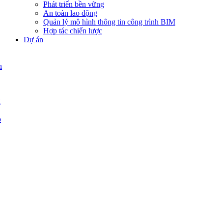
Phát triển bền vững
An toàn lao động
Quản lý mô hình thông tin công trình BIM
Hợp tác chiến lược
Dự án
n
g
p