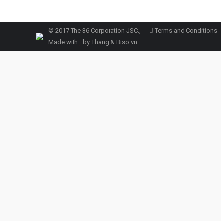
© 2017 The 36 Corporation JSC.,
Terms and Conditions
Made with
by Thang &
Biso.vn