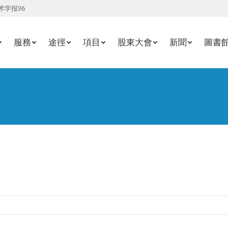
术学报36
服務
途徑
項目
股東大會
新聞
圖書