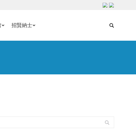
館
招賢納士
Search: