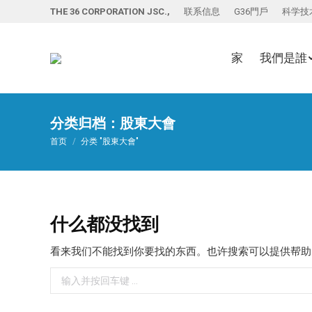
THE 36 CORPORATION JSC.,
联系信息
G36門戶
科学技
家
我們是誰
分类归档：
股東大會
您在这里：
首页
分类 "股東大會"
什么都没找到
看来我们不能找到你要找的东西。也许搜索可以提供帮助
Search: