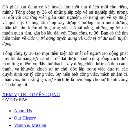
Có phải bạn đang có kế hoạch tìm một thử thách mới cho riêng
mình? Tổng công ty 36 có những sắp xếp về sự nghiệp đầy tương
lai đối với các ứng viên giàu kinh nghiệm, có năng lực về kỹ thuật
và quản lý. Chúng tôi đang xây dựng Chương trình nuôi dưỡng
nhân tài, tìm kiếm những ứng viên có tài năng, những người mà
muốn quan tâm, gắn bó lâu dài với Tổng công ty 36. Bạn có thể tìm
hiểu thêm về
Các vị trí đang tuyển dụng
và
Các vị trí dự kiến tuyển
dụng.
Tổng công ty 36 tạo mọi điều kiện tốt nhất để người lao động phát
huy tối đa năng lực cá nhât để đạt được thành công bằng cách đưa
ra những nhiệm vụ đầy thử thách, xây dựng chiến lược có tính cạnh
tranh, và khuyến khích sự tự chủ, độc lập trong việc đưa ra các
quyết định xử lý công việc. Sự hiểu biết công việc, trách nhiệm cá
nhân cao, tính sáng tạo, sự khích lệ là nền tảng cho sự thành công
của chúng tôi.
XEM VỊ TRÍ TUYỂN DỤNG
OVERVIEW
About Us
Our History
Vision & Mission