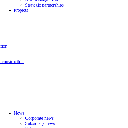
Strategic partnerships
Projects
ction
n construction
News
Corporate news
Subsidiary news