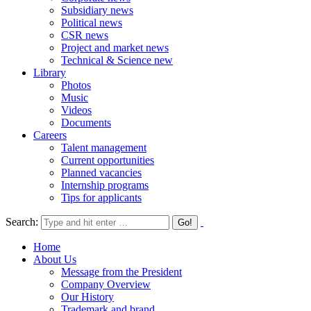
Subsidiary news
Political news
CSR news
Project and market news
Technical & Science new
Library
Photos
Music
Videos
Documents
Careers
Talent management
Current opportunities
Planned vacancies
Internship programs
Tips for applicants
Search:
Home
About Us
Message from the President
Company Overview
Our History
Trademark and brand