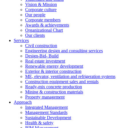
Vision & Mission
Corporate culture
Our people
Corporate members
Awards & achievements
Organizational Chart
Our clients
Services
Civil construction
Engineering design and consulting services
Design-Bid- Build
Real estate investment
Renewable energy development
Exterior & interior construction
ME, elevator, ventilation and refrigeration systems
Construction equipment sales and rentals
Ready-mix concrete production
Mining & construction materials
Property management
Approach
Integrated Management
Management Standards
Sustainable Development
Health & safety
BIM Management