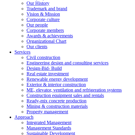
Our History
Trademark and brand
Vision & Mission
Corporate culture
Our people
Corporate members
Awards & achievements
Organizational Chart
Our clients
Services
Civil construction
Engineering design and consulting services
Design-Bid- Build
Real estate investment
Renewable energy development
Exterior & interior construction
ME, elevator, ventilation and refrigeration systems
Construction equipment sales and rentals
Ready-mix concrete production
Mining & construction materials
Property management
Approach
Integrated Management
Management Standards
Sustainable Development